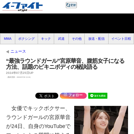
MMA
ボクシング
キック
武道
その他
放送・配信
イベント日程
ニュース
“最強ラウンドガール”宮原華音、腹筋女子になる
方法、話題のビキニボディの秘訣語る
2024年07月25日UP
（最終更新：2024/07/30 13:18）
フォロー
女優でキックボクサー、
ラウンドガールの宮原華音
が24日、自身のYouTubeで