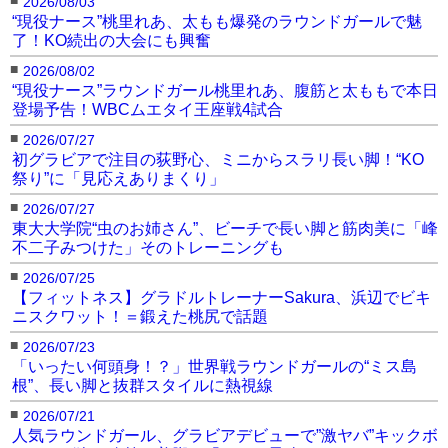
2026/08/03
“現役ナース”桃里れあ、太もも爆発のラウンドガールで魅
了！KO続出の大会にも興奮
■
2026/08/02
“現役ナース”ラウンドガール桃里れあ、腹筋と太ももで本日
登場予告！WBCムエタイ王座戦4試合
■
2026/07/27
初グラビアで注目の荻野心、ミニからスラリ長い脚！“KO
祭り”に「見応えありまくり」
■
2026/07/27
東大大学院“虫のお姉さん”、ビーチで長い脚と筋肉美に「峰
不二子みつけた」そのトレーニングも
■
2026/07/25
【フィットネス】グラドルトレーナーSakura、浜辺でビキ
ニスクワット！＝鍛えた桃尻で話題
■
2026/07/23
「いったい何頭身！？」世界戦ラウンドガールの“ミス島
根”、長い脚と抜群スタイルに熱視線
■
2026/07/21
人気ラウンドガール、グラビアデビューで”激ヤバ”キックボ