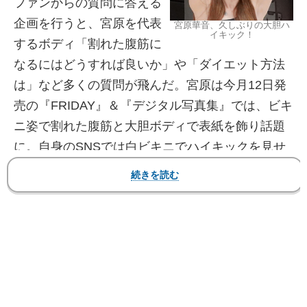
ファンからの質問に答える
企画を行うと、宮原を代表
宮原華音、久しぶりの大胆ハ
イキック！
するボディ「割れた腹筋に
なるにはどうすれば良いか」や「ダイエット方法
は」など多くの質問が飛んだ。宮原は今月12日発
売の『FRIDAY』＆『デジタル写真集』では、ビキ
ニ姿で割れた腹筋と大胆ボディで表紙を飾り話題
に。自身のSNSでは白ビキニでハイキックを見せ
ている。
【フォト＆動画】宮原の白ビキニハイキック！割
れた腹筋！ 今回のQ＆A動画も