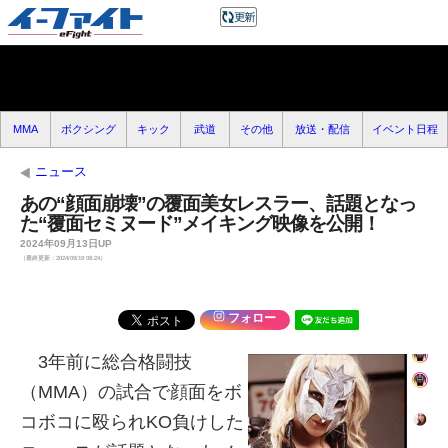
MMA
ボクシング
キック
武道
その他
放送・配信
イベント日程
ニュース
あの“顔面崩壊”の覆面美女レスラー、話題となっ
た“覆面セミヌード”メイキング映像を公開！
2024年09月13日UP
（最終更新：2024/09/19 08:24）
フォロー
3年前に総合格闘技
（MMA）の試合で顔面をボ
コボコに殴られKO負けした