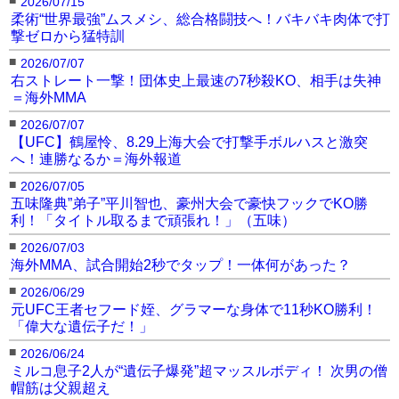
2026/07/15
柔術“世界最強”ムスメシ、総合格闘技へ！バキバキ肉体で打
撃ゼロから猛特訓
■
2026/07/07
右ストレート一撃！団体史上最速の7秒殺KO、相手は失神
＝海外MMA
■
2026/07/07
【UFC】鶴屋怜、8.29上海大会で打撃手ボルハスと激突
へ！連勝なるか＝海外報道
■
2026/07/05
五味隆典”弟子”平川智也、豪州大会で豪快フックでKO勝
利！「タイトル取るまで頑張れ！」（五味）
■
2026/07/03
海外MMA、試合開始2秒でタップ！一体何があった？
■
2026/06/29
元UFC王者セフード姪、グラマーな身体で11秒KO勝利！
「偉大な遺伝子だ！」
■
2026/06/24
ミルコ息子2人が“遺伝子爆発”超マッスルボディ！ 次男の僧
帽筋は父親超え