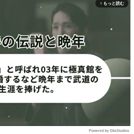
ラーメンを愛好。2年ほど前からはたびたびYouTubeでも
もっと読む
arrow_forward_ios
動画を投稿し、ファンの間では”斎藤裕といえばラーメン”と
ったという斎藤は、日本が誇
え、和牛で出汁をとったスープ
ナルラーメンが完成し、店舗を
年中には「和牛まぜそば」も予
来も店舗を訪れると試食し「マ
厨房に立つ斎藤 （Makuake 斎藤裕
のクラウドファウンディングページ
より）
現し、いずれはプロ格闘家を
。
定も、わずか2時間で目標金額の200万円を突破。プレオー
の無料券他、オリジナルどんぶりやレンゲなどユニークなリ
Powered by 
GliaStudios