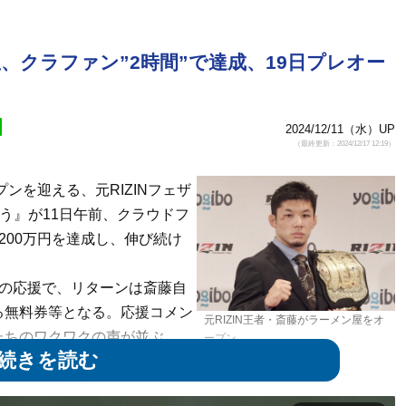
屋、クラファン”2時間”で達成、19日プレオー
2024/12/11（水）UP
（最終更新：2024/12/17 12:19）
ンを迎える、元RIZINフェザ
う』が11日午前、クラウドフ
200万円を達成し、伸び続け
の応援で、リターンは斎藤自
る無料券等となる。応援コメン
元RIZIN王者・斎藤がラーメン屋をオ
たちのワクワクの声が並ぶ。
ープン
ーメンの写真も