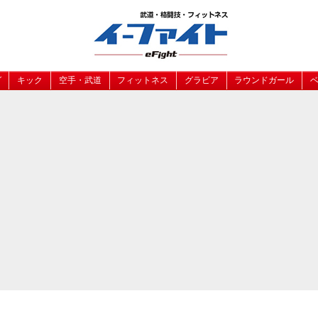
グ
キック
空手・武道
フィットネス
グラビア
ラウンドガール