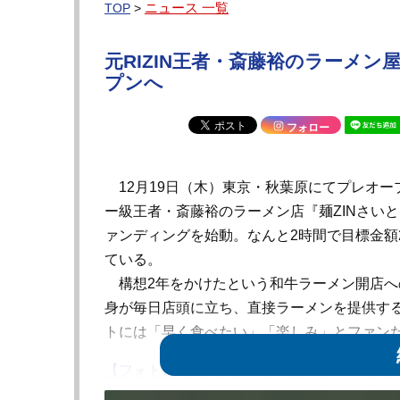
ニュース 一覧
TOP
>
元RIZIN王者・斎藤裕のラーメン
プンへ
フォロー
12月19日（木）東京・秋葉原にてプレオープ
ー級王者・斎藤裕のラーメン店『麺ZINさいと
ァンディングを始動。なんと2時間で目標金額
ている。
構想2年をかけたという和牛ラーメン開店へ
身が毎日店頭に立ち、直接ラーメンを提供す
トには「早く食べたい」「楽しみ」とファン
【フォト】オープン間近の店舗外観、和牛ラ