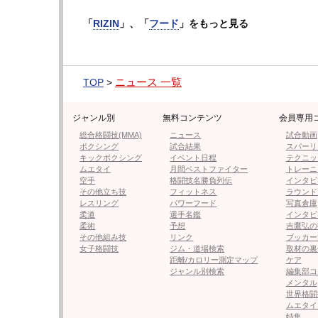
記者はオープン前の現地に行ってみたが、ま
「
RIZIN
」、「
フード
」をもっと見る
原駅の4番出口から降りると、徒歩1分という
プレオープンは12月19日、グランドオープン
ニュース 一覧
TOP
>
なチャレンジに注目だ。
ジャンル別
無料コンテンツ
会員専用
◆【クラウドファンディングサイト】初代RI
総合格闘技(MMA)
ニュース
試合動画
ZIN」始動
ボクシング
試合結果
スパーリ
キックボクシング
イベント日程
テクニッ
・『麺ZINさいとう』千代田区神田佐久間町3-
ムエタイ
月間ベストファイター
トレーニ
知
空手
格闘技名勝負列伝
インタビ
その他立ち技
フィットネス
ラウンド
レスリング
パワーフード
写真倉庫
次のページは【フォト】オープン間近の店
柔道
選手名鑑
インタビ
柔術
予想
吉鷹弘の
その他組み技
リンク
ブッカー
女子格闘技
ジム・道場検索
取材の裏
距離/カロリー測定マップ
ケア
ジャンル別検索
編集部コ
≪ 前の
メンタル
世界格闘
ムエタイ
フォロー
特集