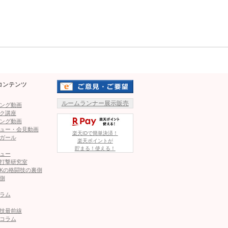
だ前の店舗の看板がかかっていた。しかし東京メトロ秋葉
Mute
好立地だ。
は未発表となる。元RIZIN王者の趣味を大いに生かした新た
コンテンツ
ZINフェザー級王者、斎藤裕が贈る究極の和牛ラーメン！「麺
ルームランナー展示販売
ング動画
ク講座
1 森本ビル 1f ※グランドオープン後の営業日時は追って告
ング動画
ュー・会見動画
楽天IDで簡単決済！
ガール
楽天ポイントが
貯まる！使える！
舗外観、和牛ラーメンの写真も
ュー
打撃研究室
Kの格闘技の裏側
1
2
側
ラム
ページへ
次のページへ ≫
技最前線
コラム