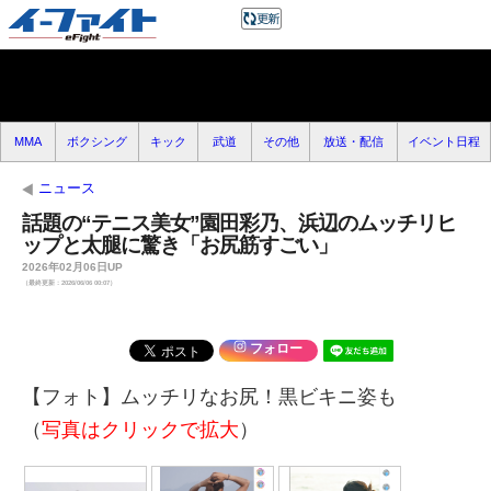
MMA
ボクシング
キック
武道
その他
放送・配信
イベント日程
ニュース
話題の“テニス美女”園田彩乃、浜辺のムッチリヒ
ップと太腿に驚き「お尻筋すごい」
2026年02月06日UP
（最終更新：2026/06/06 00:07）
フォロー
【フォト】ムッチリなお尻！黒ビキニ姿も
（
写真はクリックで拡大
）