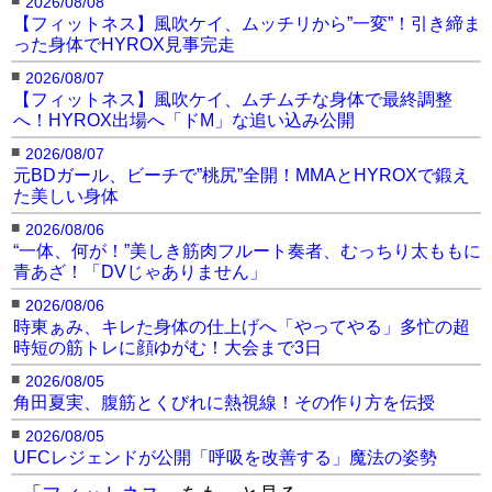
2026/08/08
【フィットネス】風吹ケイ、ムッチリから”一変”！引き締ま
おへその見えるトレ着姿
鍛え上げられた太もも
テニスプレイヤーの園田
の園田（@ayano_1006
（@ayano_1006 ）
彩乃（@ayano_1006
った身体でHYROX見事完走
）
）
■
2026/08/07
園田彩乃の記事に戻る
【フィットネス】風吹ケイ、ムチムチな身体で最終調整
へ！HYROX出場へ「ドM」な追い込み公開
■
2026/08/07
元BDガール、ビーチで”桃尻”全開！MMAとHYROXで鍛え
た美しい身体
■
2026/08/06
“一体、何が！”美しき筋肉フルート奏者、むっちり太ももに
青あざ！「DVじゃありません」
■
2026/08/06
時東ぁみ、キレた身体の仕上げへ「やってやる」多忙の超
時短の筋トレに顔ゆがむ！大会まで3日
■
2026/08/05
角田夏実、腹筋とくびれに熱視線！その作り方を伝授
■
2026/08/05
UFCレジェンドが公開「呼吸を改善する」魔法の姿勢