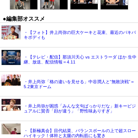
●編集部オススメ
・【フォト】井上尚弥の巨大ケーキと花束、最近のバキバ
キボディも
・【テレビ・配信】那須川天心 vs エストラーダ ほか 生中
継、放送、配信情報＝4.11
・井上尚弥「格の違いを見せる」中谷潤人と“無敗決戦”＝
5.2東京ドーム
・井上尚弥が困惑「みんな文句ばっかりだな」新キービジ
ュアルに賛否「顔が違う」「野性味ありすぎ」
・【新極真会】目代結菜、バランスボールの上で超スロー
ハイキック！体幹と太腿の内転筋にも驚き