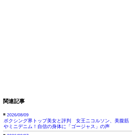
前戦、昨年12月のピカ
ソ戦でのバキバキボディ
で計量パス！＠
naoyainoue_410
◀︎井上尚弥の記事に戻る
関連記事
■
2026/08/09
ボクシング界トップ美女と評判 女王ニコルソン、美腹筋
やミニデニム！自信の身体に「ゴージャス」の声
■