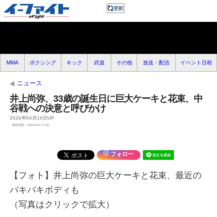
MMA
ボクシング
キック
武道
その他
放送・配信
イベント日程
ニュース
井上尚弥、33歳の誕生日に巨大ケーキと花束、中
谷戦への決意と呼びかけ
2026年04月10日UP
（最終更新：2026/04/22 17:48）
フォロー
【フォト】井上尚弥の巨大ケーキと花束、最近の
バキバキボディも
（写真はクリックで拡大）