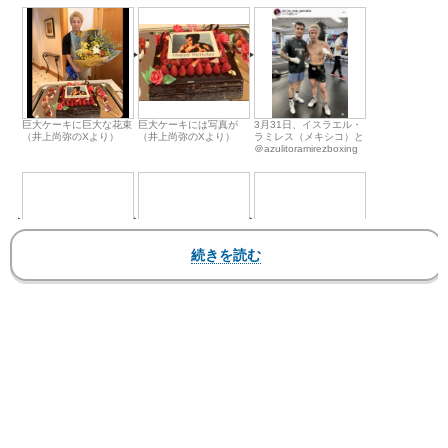
巨大ケーキに巨大な花束
巨大ケーキには写真が
3月31日、イスラエル・
（井上尚弥のXより）
（井上尚弥のXより）
ラミレス（メキシコ）と
＠azulitoramirezboxing
3月31日、ハイル・コネ
4月3日、180cm近い長
前戦、昨年12月のピカ
ホ・ゴンサレス（メキシ
身ドミニク・クラウダー
ソ戦でのバキバキボディ
コ）と＠
（米）と＠
で計量パス！＠
jair_ko_nejo_gonzalez
dimes_crowder
naoyainoue_410