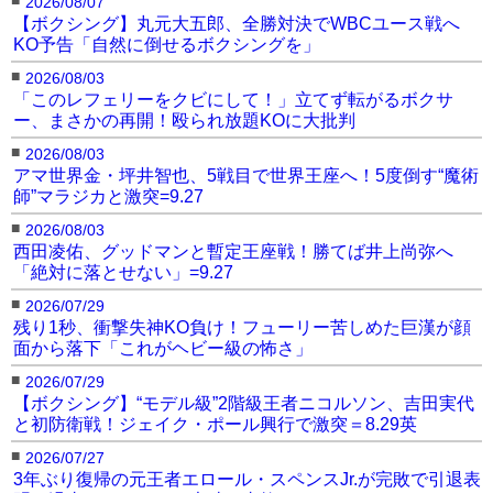
2026/08/07
【ボクシング】丸元大五郎、全勝対決でWBCユース戦へ
KO予告「自然に倒せるボクシングを」
■
2026/08/03
「このレフェリーをクビにして！」立てず転がるボクサ
ー、まさかの再開！殴られ放題KOに大批判
■
2026/08/03
アマ世界金・坪井智也、5戦目で世界王座へ！5度倒す“魔術
師”マラジカと激突=9.27
■
2026/08/03
西田凌佑、グッドマンと暫定王座戦！勝てば井上尚弥へ
「絶対に落とせない」=9.27
■
2026/07/29
残り1秒、衝撃失神KO負け！フューリー苦しめた巨漢が顔
面から落下「これがヘビー級の怖さ」
■
2026/07/29
【ボクシング】“モデル級”2階級王者ニコルソン、吉田実代
と初防衛戦！ジェイク・ポール興行で激突＝8.29英
■
2026/07/27
3年ぶり復帰の元王者エロール・スペンスJr.が完敗で引退表