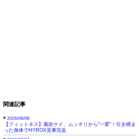
メガネ姿の竹中はダンベ
マッスルポーズを作る竹
世界選手権の竹中（左、
ルでトレーニング（＠
中（＠
＠ayane_takenaka）
ayane_takenaka）
ayane_takenaka）
昨年1月、魔裟斗（右）
竹中の腕（＠
竹中は脚も鍛えてマッス
に腕相撲で勝利したアー
ayane_takenaka）
ルに（＠
ムレスリング世界女王の
ayane_takenaka）
竹中（左）（『魔裟斗チ
ャンネル』）
関連記事
竹中のマッスルな腕組み
■
2026/08/08
（@Ayane_Takenaka）
【フィットネス】風吹ケイ、ムッチリから”一変”！引き締ま
った身体でHYROX見事完走
竹中絢音の記事に戻る
■