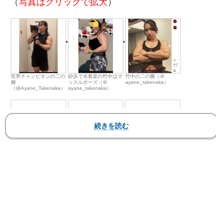
（
写真はクリックで拡大
）
世界チャンピオンの二の
砂浜で水着姿の竹中はマ
竹中の二の腕（＠
腕
ッスルポーズ（＠
ayane_takenaka）
（@Ayane_Takenaka）
ayane_takenaka）
二の腕マッスルをアピー
竹中の腕（＠
竹中がメガネ姿で腕マッ
ルする竹中（＠
ayane_takenaka）
スル！（＠
ayane_takenaka）
ayane_takenaka）