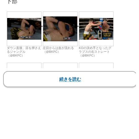
下部
ダウン直後、目を押さえ
左目からは血が流れる
KOの決め手となったグ
るジャングル
（@BKFC）
ラブスの右ストレート
（@BKFC）
（@BKFC）
KOの決め手となったグ
ジャングルはダウン
動画はページ下部
表
ラブスの右ストレート
（@BKFC）
示されない場合はこちら
（@BKFC）
をクリック
【動画】グラブスが高速KOでジャングルをマット
に沈める瞬間