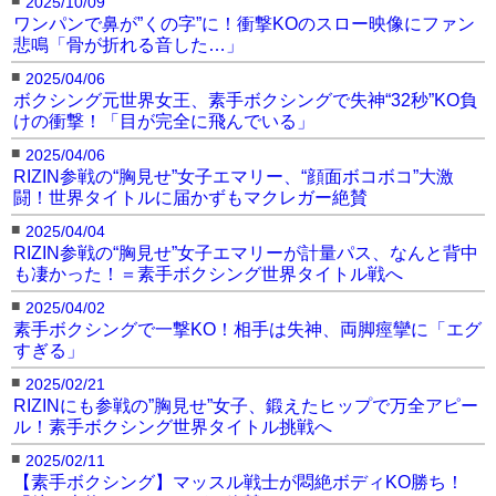
2025/10/09
ワンパンで鼻が”くの字”に！衝撃KOのスロー映像にファン
悲鳴「骨が折れる音した…」
■
2025/04/06
ボクシング元世界女王、素手ボクシングで失神“32秒”KO負
けの衝撃！「目が完全に飛んでいる」
■
2025/04/06
RIZIN参戦の“胸見せ”女子エマリー、“顔面ボコボコ”大激
闘！世界タイトルに届かずもマクレガー絶賛
■
2025/04/04
RIZIN参戦の“胸見せ”女子エマリーが計量パス、なんと背中
も凄かった！＝素手ボクシング世界タイトル戦へ
■
2025/04/02
素手ボクシングで一撃KO！相手は失神、両脚痙攣に「エグ
すぎる」
■
2025/02/21
RIZINにも参戦の”胸見せ”女子、鍛えたヒップで万全アピー
ル！素手ボクシング世界タイトル挑戦へ
■
2025/02/11
【素手ボクシング】マッスル戦士が悶絶ボディKO勝ち！