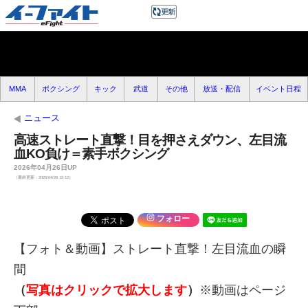
MMA
ボクシング
キック
武道
その他
放送・配信
イベント日程
ニュース
高速ストレート直撃！目を押さえダウン、左目流
血KO負け＝素手ボクシング
2026年04月26日UP
（最終更新：2026/04/26 12:12）
フォロー
【フォト＆動画】ストレート直撃！左目流血の瞬
間
（
写真はクリックで拡大します
）
※動画はページ