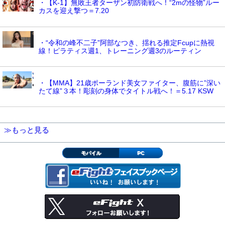
・【K-1】無敗王者ターザン初防衛戦へ！“2mの怪物”ルー
カスを迎え撃つ＝7.20
・“令和の峰不二子”阿部なつき、揺れる推定Fcupに熱視
線！ピラティス週1、トレーニング週3のルーティン
・【MMA】21歳ポーランド美女ファイター、腹筋に”深い
たて線”３本！彫刻の身体でタイトル戦へ！＝5.17 KSW
≫もっと見る
モバイル
PC