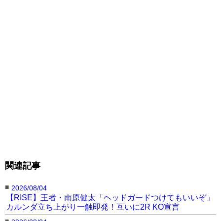
桜りん りんに溶けて
徳江かなか桜りんか選べ
淫らで陰湿な片思い 桜
[DVD]
▶︎amazonページ
ない [DVD]
▶︎amazonペ
りん [DVD]
▶︎amazonペ
へ
ージへ
ージへ
淫らで陰湿な片思い 桜
割れた腹筋を見せた桜り
新コスチュームで笑顔＠
りん [DVD]
ん（@1125sakusaku）
rin__sakuraより
関連記事
桜りんぜんぶ教えてあげ
桜りん「プールレッス
る [DVD]
▶︎amazonペー
ン」
▶︎amazonページへ
ジへ
■
2026/08/04
◀︎RISEラウンドガール桜りん
の記事にもどる
【RISE】王者・南原健太「ヘッドガードつけてもいいぞ」
カルンダ立ち上がり一触即発！互いに2R KO宣言
■