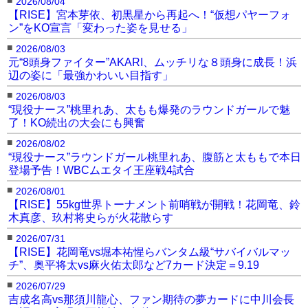
2026/08/04
【RISE】宮本芽依、初黒星から再起へ！“仮想パヤーフォ
ン”をKO宣言「変わった姿を見せる」
■
2026/08/03
元“8頭身ファイター”AKARI、ムッチリな８頭身に成長！浜
辺の姿に「最強かわいい目指す」
■
2026/08/03
“現役ナース”桃里れあ、太もも爆発のラウンドガールで魅
了！KO続出の大会にも興奮
■
2026/08/02
“現役ナース”ラウンドガール桃里れあ、腹筋と太ももで本日
登場予告！WBCムエタイ王座戦4試合
■
2026/08/01
【RISE】55kg世界トーナメント前哨戦が開戦！花岡竜、鈴
木真彦、玖村将史らが火花散らす
■
2026/07/31
【RISE】花岡竜vs堀本祐惺らバンタム級“サバイバルマッ
チ”、奥平将太vs麻火佑太郎など7カード決定＝9.19
■
2026/07/29
吉成名高vs那須川龍心、ファン期待の夢カードに中川会長