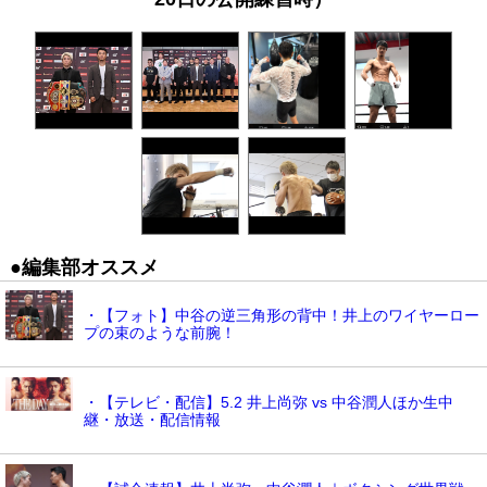
●編集部オススメ
・【フォト】中谷の逆三角形の背中！井上のワイヤーロー
プの束のような前腕！
・【テレビ・配信】5.2 井上尚弥 vs 中谷潤人ほか生中
継・放送・配信情報