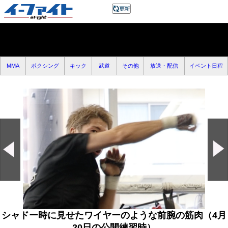
MMA
ボクシング
キック
武道
その他
放送・配信
イベント日程
シャドー時に見せたワイヤーのような前腕の筋肉（4月
20日の公開練習時）