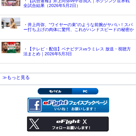
・【試合速報】井上尚弥vs中谷潤人｜ボクシング世界戦
全試合結果（2026年5月2日）
・井上尚弥、“ワイヤーの束”のような前腕がヤバい！スパ
ー打ち上げの肉体に驚愕、これがハンドスピードの秘密か
・【テレビ・配信】ベナビデスvsラミレス 放送・視聴方
法まとめ｜2026年5月3日
≫もっと見る
モバイル
PC