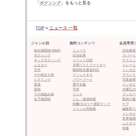
「
ボクシング
」をもっと見る
フォロー
●編集部オススメ
ニュース 一覧
TOP
>
・【フォト】中谷の逆三角形の背
ジャンル別
無料コンテンツ
会員専用
総合格闘技(MMA)
ニュース
試合動画
ボクシング
試合結果
スパーリ
キックボクシング
イベント日程
テクニッ
・【テレビ・配信】5.2 井上尚弥
ムエタイ
月間ベストファイター
トレーニ
空手
格闘技名勝負列伝
インタビ
その他立ち技
フィットネス
ラウンド
レスリング
パワーフード
写真倉庫
・【試合速報】井上尚弥vs中谷潤人
柔道
選手名鑑
インタビ
柔術
予想
吉鷹弘の
その他組み技
リンク
ブッカー
女子格闘技
ジム・道場検索
取材の裏
・井上尚弥、“ワイヤーの束”のよ
距離/カロリー測定マップ
ケア
ジャンル別検索
編集部コ
ドスピードの秘密か
メンタル
世界格闘
ムエタイ
・【テレビ・配信】ベナビデスvsラ
特集