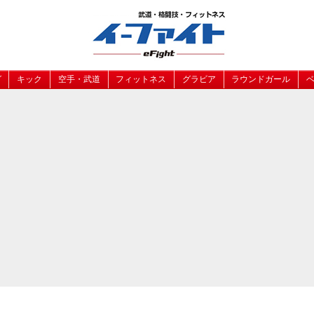
グ
キック
空手・武道
フィットネス
グラビア
ラウンドガール