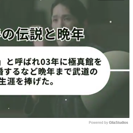
習時）
見に登壇した井上
いよいよ5月2日、東京ドームでダ
右）
ブルタイトルマッチが開催される
ナビデスvsラミレス」を生中継
1
2
Powered by 
GliaStudios
ページへ
次のページへ ≫