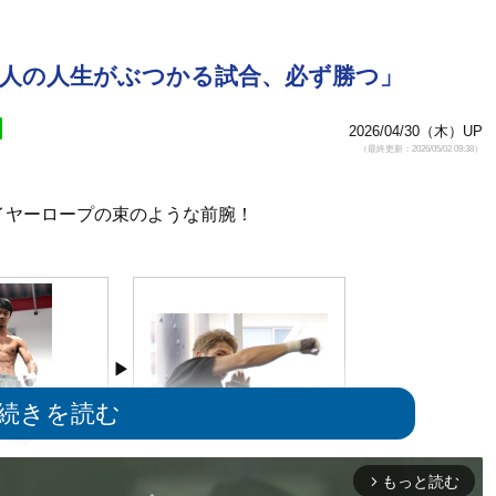
2人の人生がぶつかる試合、必ず勝つ」
2026/04/30（木）UP
（最終更新：2026/05/02 09:38）
イヤーロープの束のような前腕！
日に投稿された中谷の
シャドー時に見せたワイヤーのよ
もっと読む
arrow_forward_ios
oxerJunto）
うな前腕の筋肉（4月20日の公開練