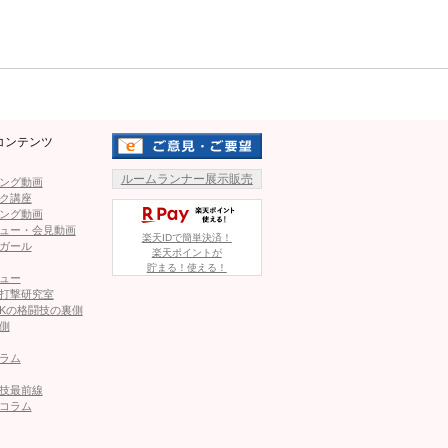
Mute
中！井上のワイヤーロープの束のような前腕！
コンテンツ
ルームランナー展示販売
ング動画
ク講座
 vs 中谷潤人ほか生中継・放送・配信情報
ング動画
ュー・会見動画
楽天IDで簡単決済！
ガール
楽天ポイントが
貯まる！使える！
｜ボクシング世界戦 全試合結果（2026年5月2日）
ュー
打撃研究室
Kの格闘技の裏側
側
うな前腕がヤバい！スパー打ち上げの肉体に驚愕、これがハン
ラム
技最前線
コラム
ミレス 放送・視聴方法まとめ｜2026年5月3日