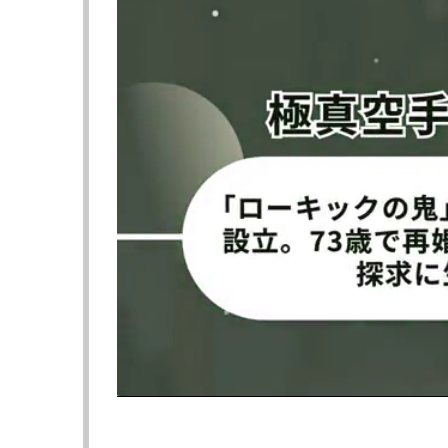
に（@BoxerJunto）
井上の浮き出る背筋（4月20日の公
決戦2日前の会
開練習時）
（左）と中谷（
◀︎井上尚弥vs中谷潤人
の会見記事にもどる
5.3「ベ
≪ 前の