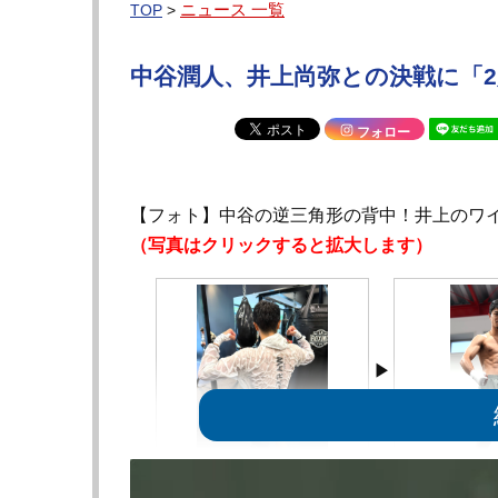
ニュース 一覧
TOP
>
中谷潤人、井上尚弥との決戦に「
フォロー
【フォト】中谷の逆三角形の背中！井上のワ
（写真はクリックすると拡大します）
中谷の逆三角形の背中、汗だくで
25年10月27
ウェアが肌に張り付き網状の模様
バキバキボディ（@B