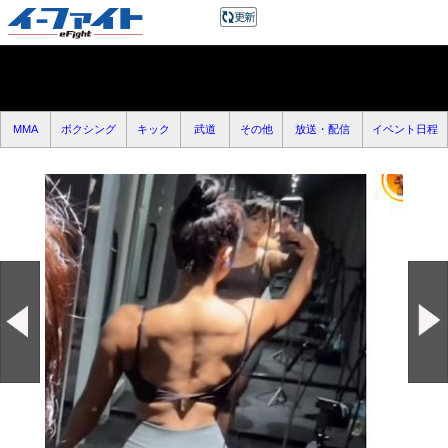
MMA
ボクシング
キック
武道
その他
放送・配信
イベント日程