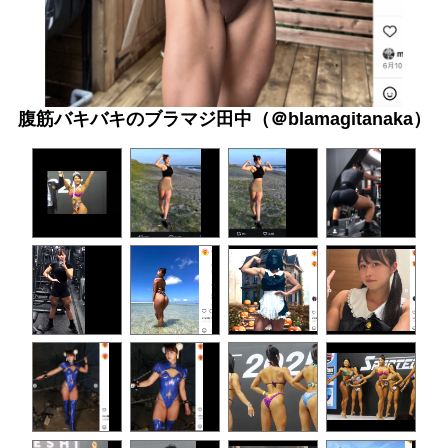
腹筋バキバキのブラマジ田中（＠blamagitanaka）