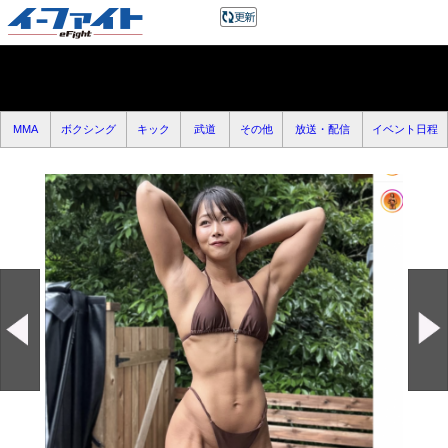
MMA
ボクシング
キック
武道
その他
放送・配信
イベント日程