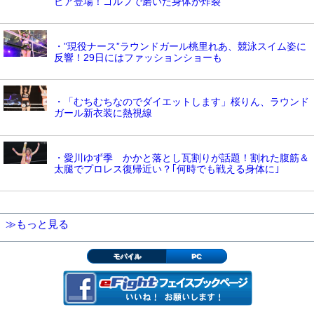
ビア登場！ゴルフで磨いた身体が炸裂
・”現役ナース”ラウンドガール桃里れあ、競泳スイム姿に
反響！29日にはファッションショーも
・「むちむちなのでダイエットします」桜りん、ラウンド
ガール新衣装に熱視線
・愛川ゆず季 かかと落とし瓦割りが話題！割れた腹筋＆
太腿でプロレス復帰近い？｢何時でも戦える身体に｣
≫もっと見る
モバイル
PC