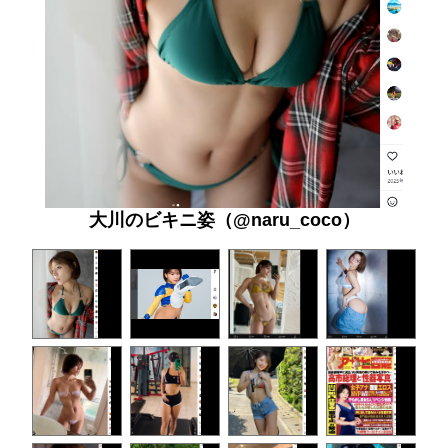
大川のビキニ姿（@naru_coco）