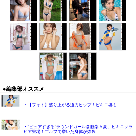
●編集部オススメ
・【フォト】盛り上がる迫力ヒップ！ビキニ姿も
・“ピュアすぎる”ラウンドガール森脇梨々夏、ビキニグラ
ビア登場！ゴルフで磨いた身体が炸裂