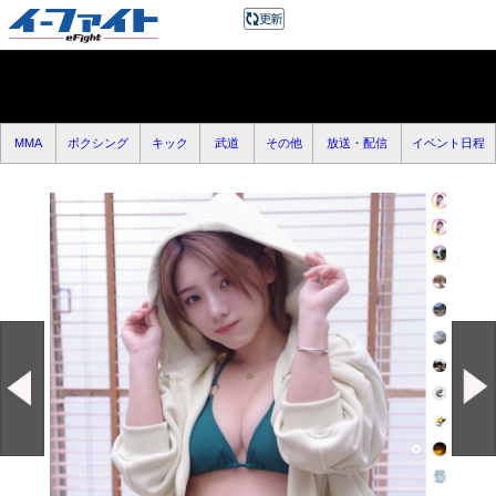
MMA
ボクシング
キック
武道
その他
放送・配信
イベント日程