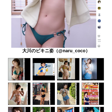
大川のビキニ姿（@naru_coco）