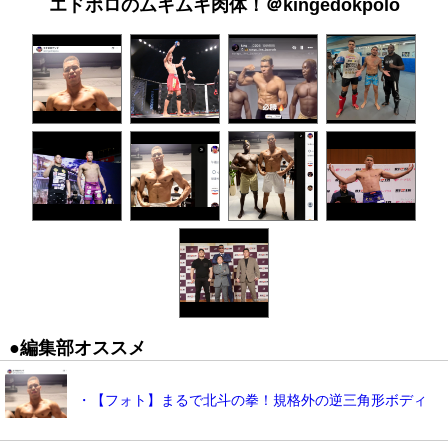
エドポロのムキムキ肉体！＠kingedokpolo
●編集部オススメ
・【フォト】まるで北斗の拳！規格外の逆三角形ボディ