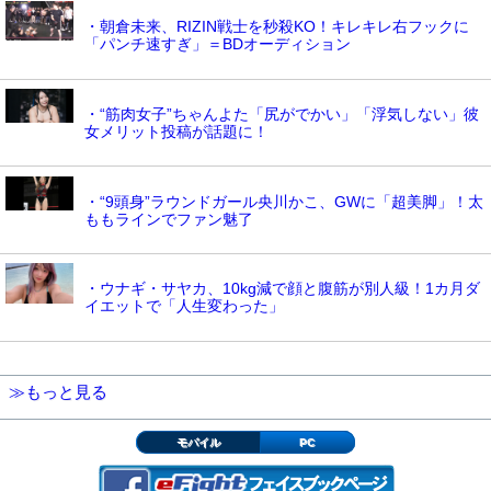
・朝倉未来、RIZIN戦士を秒殺KO！キレキレ右フックに
「パンチ速すぎ」＝BDオーディション
・“筋肉女子”ちゃんよた「尻がでかい」「浮気しない」彼
女メリット投稿が話題に！
・“9頭身”ラウンドガール央川かこ、GWに「超美脚」！太
ももラインでファン魅了
・ウナギ・サヤカ、10kg減で顔と腹筋が別人級！1カ月ダ
イエットで「人生変わった」
≫もっと見る
モバイル
PC