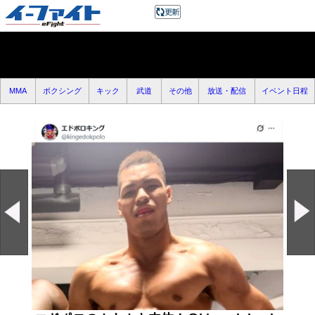
MMA
ボクシング
キック
武道
その他
放送・配信
イベント日程