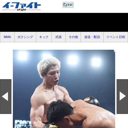
MMA
ボクシング
キック
武道
その他
放送・配信
イベント日程