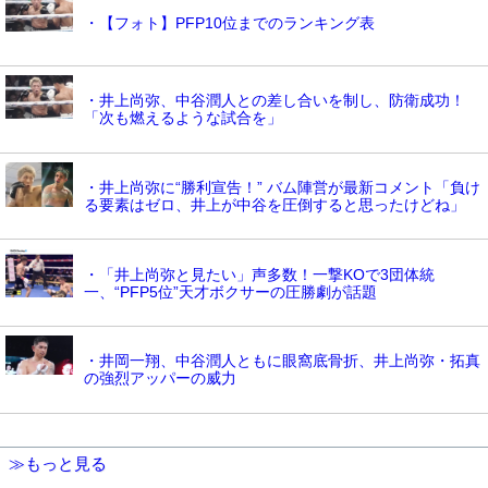
・【フォト】PFP10位までのランキング表
・井上尚弥、中谷潤人との差し合いを制し、防衛成功！
「次も燃えるような試合を」
・井上尚弥に“勝利宣告！” バム陣営が最新コメント「負け
る要素はゼロ、井上が中谷を圧倒すると思ったけどね」
・「井上尚弥と見たい」声多数！一撃KOで3団体統
一、“PFP5位”天才ボクサーの圧勝劇が話題
・井岡一翔、中谷潤人ともに眼窩底骨折、井上尚弥・拓真
の強烈アッパーの威力
≫もっと見る