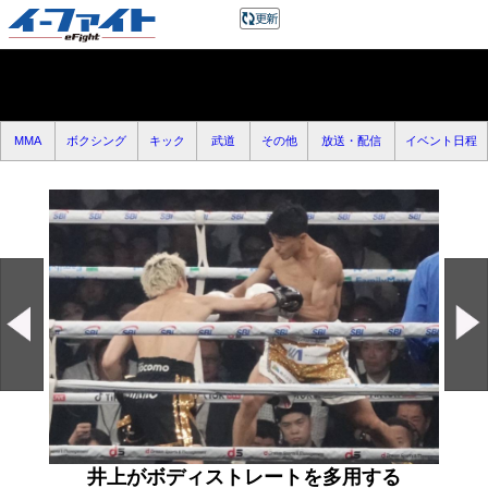
MMA
ボクシング
キック
武道
その他
放送・配信
イベント日程
井上がボディストレートを多用する