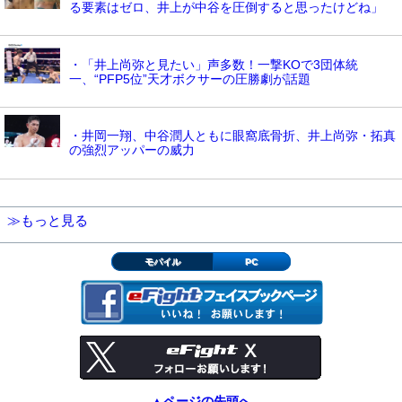
る要素はゼロ、井上が中谷を圧倒すると思ったけどね」
・「井上尚弥と見たい」声多数！一撃KOで3団体統
一、“PFP5位”天才ボクサーの圧勝劇が話題
・井岡一翔、中谷潤人ともに眼窩底骨折、井上尚弥・拓真
の強烈アッパーの威力
≫もっと見る
モバイル
PC
▲ページの先頭へ