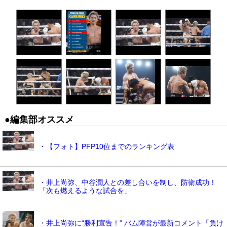
●編集部オススメ
・【フォト】PFP10位までのランキング表
・井上尚弥、中谷潤人との差し合いを制し、防衛成功！
「次も燃えるような試合を」
・井上尚弥に“勝利宣告！” バム陣営が最新コメント「負け