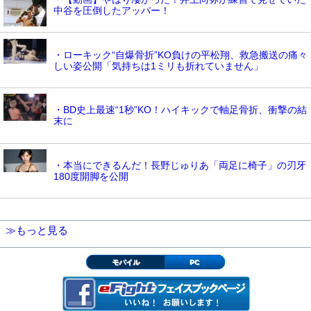
中谷を圧倒したアッパー！
・ローキック“自爆骨折”KO負けの平松翔、救急搬送の痛々
しい姿公開「気持ちは1ミリも折れていません」
・BD史上最速“1秒”KO！ハイキックで軸足骨折、衝撃の結
末に
・本当にできるんだ！長野じゅりあ「両足に椅子」の刃牙
180度開脚を公開
≫もっと見る
モバイル
PC