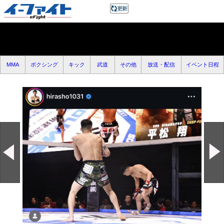
MMA
ボクシング
キック
武道
その他
放送・配信
イベント日程