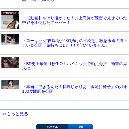
・【動画】やはり凄かった！井上尚弥が練習で見せていた
中谷を圧倒したアッパー！
・ローキック“自爆骨折”KO負けの平松翔、救急搬送の痛々
しい姿公開「気持ちは1ミリも折れていません」
・BD史上最速“1秒”KO！ハイキックで軸足骨折、衝撃の結
末に
・本当にできるんだ！長野じゅりあ「両足に椅子」の刃牙
180度開脚を公開
≫もっと見る
モバイル
PC