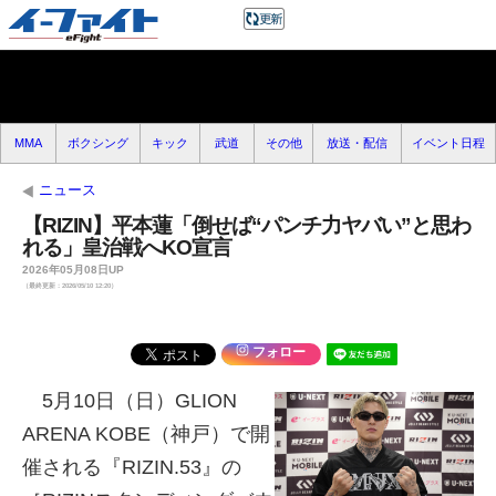
MMA
ボクシング
キック
武道
その他
放送・配信
イベント日程
ニュース
【RIZIN】平本蓮「倒せば“パンチ力ヤバい”と思わ
れる」皇治戦へKO宣言
2026年05月08日UP
（最終更新：2026/05/10 12:20）
フォロー
5月10日（日）GLION
ARENA KOBE（神戸）で開
催される『RIZIN.53』の