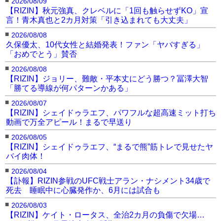
2026/08/09
【RIZIN】秋元強真、クレベルに「1回も触らせずKO」宣
言！青木真也と2カ月対策「引き込まれても大丈夫」
■
2026/08/08
久保優太、10代女性と結婚発表！ファン「ヤバすぎる」
「おめでとう」賛否
■
2026/08/08
【RIZIN】ジョリー、難敵・平本丈にどう勝つ？冨澤大智
「勝てる導線が何パターンかある」
■
2026/08/07
【RIZIN】シェイドゥラエフ、パワフルな超高速ミット打ち
動画で万全アピール！まるで早送り
■
2026/08/05
【RIZIN】シェイドゥラエフ、“まるで熊”筋トレで見せたヤ
バイ肉体！
■
2026/08/04
【訃報】RIZIN参戦のUFC戦士アラン・ナシメント34歳で
死去 睡眠中に心臓発作か、6月には試合も
■
2026/08/03
【RIZIN】ケイト・ロータス、全治2カ月の負傷で欠場…