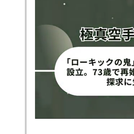
ングを待つのみとなった。
【全選手の計量結果】
▼第11試合 ライト級タイトルマッチ RIZIN M
イルホム・ノジモフ（ウズベキスタン/Tiger Muay
vs
ルイス・グスタボ（ブラジル/EVOLUCAO THAI