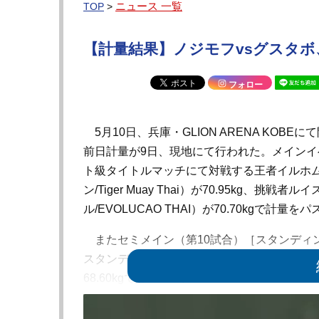
ニュース 一覧
TOP
>
【計量結果】ノジモフvsグスタボ、
フォロー
5月10日、兵庫・GLION ARENA KOBEにて
前日計量が9日、現地にて行われた。メインイ
ト級タイトルマッチにて対戦する王者イルホ
ン/Tiger Muay Thai）が70.95kg、挑
ル/EVOLUCAO THAI）が70.70kgで計量を
またセミメイン（第10試合）［スタンディング
スタンディングバウト特別ルール：3分 3R（
68.60kgで計量パス。
その他にも第9試合に出場する高木凌、リー