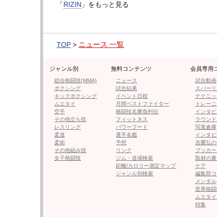
「
RIZIN
」をもっと見る
▼第10試合 スタンディングバウト特別ルールR
級）
平本蓮（日本/剛毅會）→79.85kg
ニュース 一覧
TOP
>
vs
皇治（日本/TEAM ONE）→68.60kg
ジャンル別
無料コンテンツ
会員専用
総合格闘技(MMA)
ニュース
試合動画
ボクシング
試合結果
スパーリ
キックボクシング
イベント日程
テクニッ
ムエタイ
月間ベストファイター
トレーニ
空手
格闘技名勝負列伝
インタビ
その他立ち技
フィットネス
ラウンド
レスリング
パワーフード
写真倉庫
柔道
選手名鑑
インタビ
柔術
予想
吉鷹弘の
その他組み技
リンク
ブッカー
女子格闘技
ジム・道場検索
取材の裏
距離/カロリー測定マップ
ケア
ジャンル別検索
編集部コ
メンタル
世界格闘
ムエタイ
特集
▼第9試合 RIZIN MMAルール：5分 3R（66.