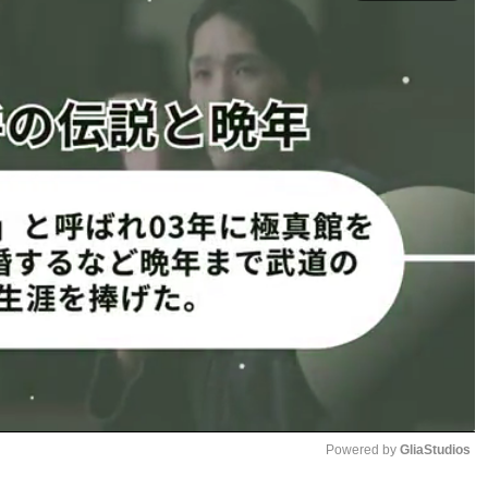
MAルール：5分 3R（71.0kg）
 Thai）→70.95kg
）→70.70kg
Powered by 
GliaStudios