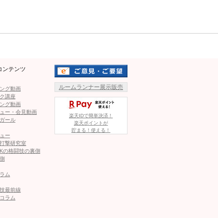
IZIN スタンディングバウト特別ルール：3分 3R（無差別
Mute
コンテンツ
ルームランナー展示販売
ング動画
ク講座
ング動画
ュー・会見動画
楽天IDで簡単決済！
ガール
楽天ポイントが
貯まる！使える！
ュー
打撃研究室
Kの格闘技の裏側
側
ラム
技最前線
コラム
0kg）