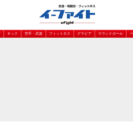
グ
キック
空手・武道
フィットネス
グラビア
ラウンドガール