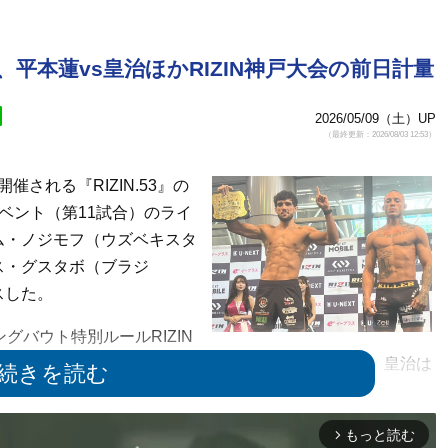
平本蓮vs皇治ほかRIZIN神戸大会の前日計量
2026/05/09（土）UP
（最終更新：2026/08/03 12:53）
開催される『RIZIN.53』の
ベント（第11試合）のライ
ム・ノジモフ（ウズベキスタ
戦者ルイス・グスタボ（ブラジ
パスした。
バウト特別ルールRIZIN
無差別級）］に出場する平本蓮（剛毅會）は79.85kg、皇治は
・カイウェンをはじめとした全選手が計量をパス。明日のゴ
もっと読む
arrow_forward_ios