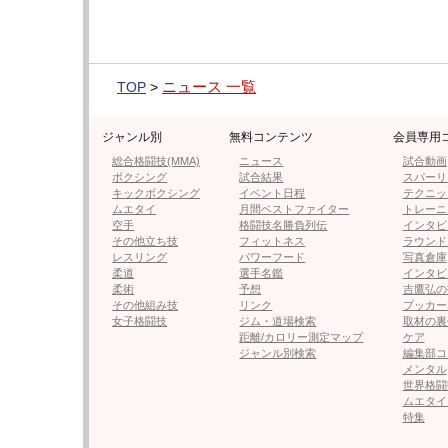
一日だけの恋人 桃里れあ
一日だけの恋人 
▶︎amazonページへ
▶︎amazonペー
ニュース 一覧
TOP
>
ジャンル別
無料コンテンツ
会員専用
総合格闘技(MMA)
ニュース
試合動画
ボクシング
試合結果
スパーリ
キックボクシング
イベント日程
テクニッ
ムエタイ
月間ベストファイター
トレーニ
空手
格闘技名勝負列伝
インタビ
その他立ち技
フィットネス
ラウンド
レスリング
パワーフード
写真倉庫
柔道
選手名鑑
インタビ
大人アソビ。 桃里れあ写真集
美ヒップ見せる
柔術
予想
吉鷹弘の
▶︎amazonページへ
（@rea_momos
その他組み技
リンク
ブッカー
女子格闘技
ジム・道場検索
取材の裏
距離/カロリー測定マップ
ケア
ジャンル別検索
編集部コ
メンタル
世界格闘
ムエタイ
特集