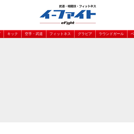
グ
キック
空手・武道
フィットネス
グラビア
ラウンドガール