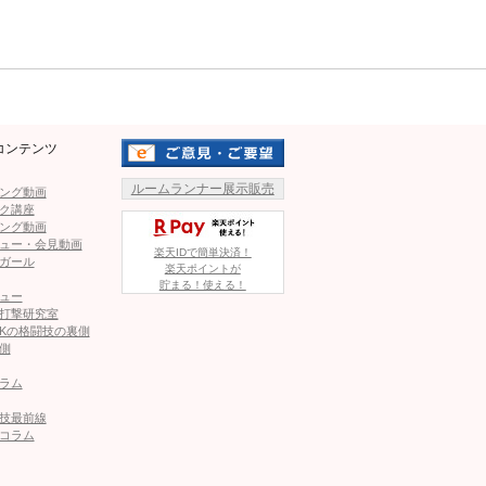
桃里れあ
競泳水着の桃里（＠rea_momosato
Mute
ジへ
より）
コンテンツ
ルームランナー展示販売
ング動画
ク講座
ング動画
ュー・会見動画
楽天IDで簡単決済！
ガール
楽天ポイントが
貯まる！使える！
ュー
桃里
ももれあ 桃里れあDVD
▶︎amazon
打撃研究室
ato）
ページへ
Kの格闘技の裏側
側
ラム
技最前線
コラム