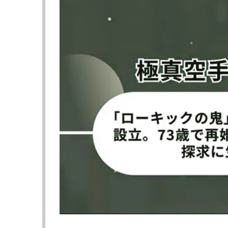
桃里が「意外と大きい」と投稿し
制服をめくり上
た一枚。（@rea_momosato）
筋を見せる桃里
（@rea_momos
むちむちラウンドガール姿（25年
大人アソビ。 
12月30日）
▶︎amazonペー