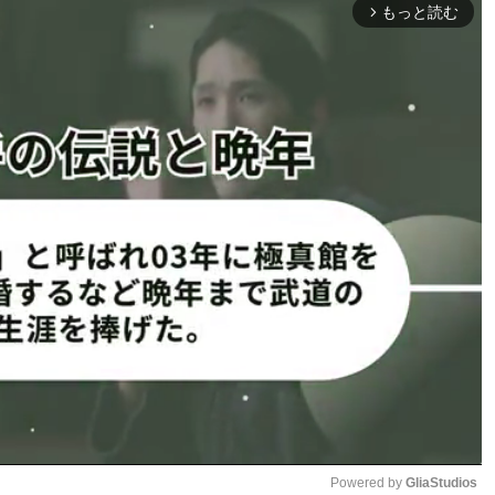
げて美クビレと腹
美ヒップ見せる桃里
もっと読む
arrow_forward_ios
（@rea_momosato）
ato）
桃里れあ写真集
Peach Fizz 桃里れあ写真集
ジへ
▶︎amazonページへ
Powered by 
GliaStudios