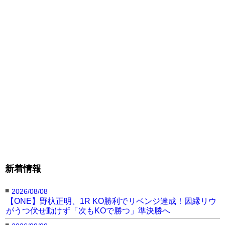
新着情報
■
2026/08/08
【ONE】野杁正明、1R KO勝利でリベンジ達成！因縁リウ
がうつ伏せ動けず「次もKOで勝つ」準決勝へ
■