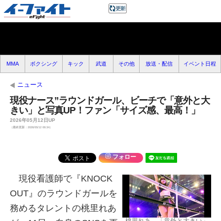
MMA
ボクシング
キック
武道
その他
放送・配信
イベント日程
ニュース
現役ナース”ラウンドガール、ビーチで「意外と大
きい」と写真UP！ファン「サイズ感、最高！」
2026年05月12日UP
（最終更新：2026/05/12 08:34）
フォロー
現役看護師で『KNOCK
OUT』のラウンドガールを
務めるタレントの桃里れあ
桃里れあ、「意外と大きい」