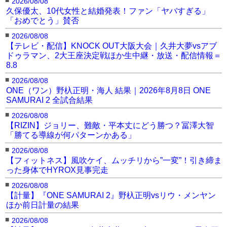
2026/08/08
久保優太、10代女性と結婚発表！ファン「ヤバすぎる」
「おめでとう」賛否
■
2026/08/08
【テレビ・配信】KNOCK OUT大阪大会｜久井大夢vsアブ
ドゥラマン、2大王座決定戦ほか生中継・放送・配信情報＝
8.8
■
2026/08/08
ONE（ワン）野杁正明・海人 結果｜2026年8月8日 ONE
SAMURAI 2 全試合結果
■
2026/08/08
【RIZIN】ジョリー、難敵・平本丈にどう勝つ？冨澤大智
「勝てる導線が何パターンかある」
■
2026/08/08
【フィットネス】風吹ケイ、ムッチリから”一変”！引き締ま
った身体でHYROX見事完走
■
2026/08/08
【計量】『ONE SAMURAI 2』野杁正明vsリウ・メンヤン
ほか前日計量の結果
■
2026/08/08