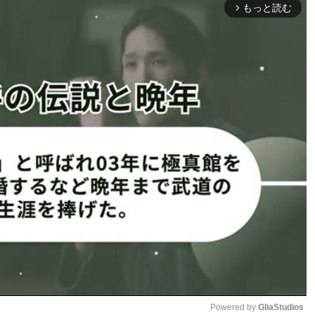
もっと読む
y）
(@ginajcarano)
arrow_forward_ios
24年のカラーノ
サウナで減量するカラーノ
(@ginajcarano)
Powered by 
GliaStudios