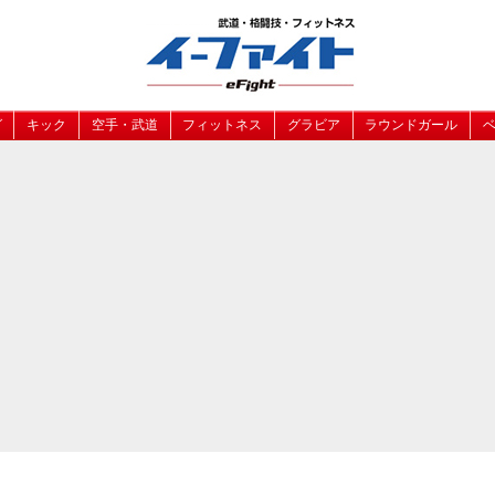
グ
キック
空手・武道
フィットネス
グラビア
ラウンドガール