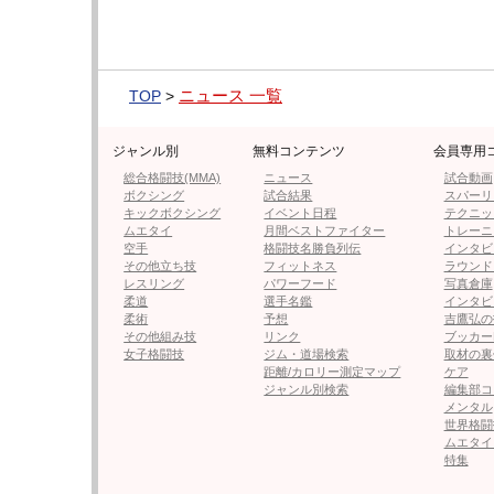
試合3日前、腹筋が割れたラウジー
胸の筋肉もすごい(@
(@rondarousey)
ニュース 一覧
TOP
>
ジャンル別
無料コンテンツ
会員専用
総合格闘技(MMA)
ニュース
試合動画
ボクシング
試合結果
スパーリ
キックボクシング
イベント日程
テクニッ
ムエタイ
月間ベストファイター
トレーニ
空手
格闘技名勝負列伝
インタビ
その他立ち技
フィットネス
ラウンド
レスリング
パワーフード
写真倉庫
何と水着ではなくボディペインテ
ボディペインテ
柔道
選手名鑑
インタビ
ィングのラウジー （スポーツイラ
ー
柔術
予想
吉鷹弘の
ストレイテッド2016水着特集）
その他組み技
リンク
ブッカー
女子格闘技
ジム・道場検索
取材の裏
距離/カロリー測定マップ
ケア
ジャンル別検索
編集部コ
ラウジーvsカラーノ前日計量の記事に戻る
メンタル
世界格闘
ムエタイ
特集