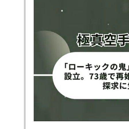
（＠rondarousey）
（＠rondarouse
ラウジーとカラーノが計量パス
ふっくらしている
（＠netflixsports）
(@ginajcarano)