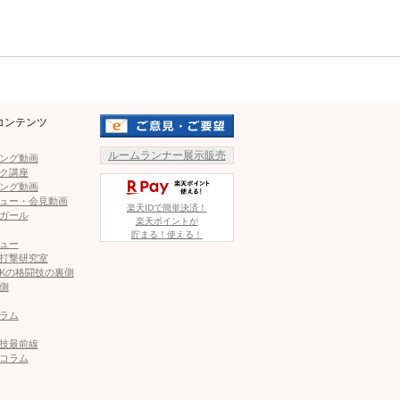
rondarousey)
カリフォルニアのベニスビーチで
Mute
ラウジーが豪快な投げを披露
(@rondarousey)
コンテンツ
ルームランナー展示販売
ング動画
ク講座
ング動画
ュー・会見動画
楽天IDで簡単決済！
ガール
楽天ポイントが
貯まる！使える！
ィング姿のラウジ
ラウジー（左）とカラーノのフェ
ュー
イスオフ＠rondarousey
打撃研究室
Kの格闘技の裏側
側
ラム
技最前線
コラム
1
2