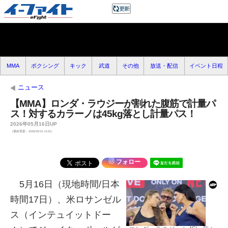
MMA
ボクシング
キック
武道
その他
放送・配信
イベント日程
ニュース
【MMA】ロンダ・ラウジーが割れた腹筋で計量パ
ス！対するカラーノは45kg落とし計量パス！
2026年05月16日UP
（最終更新：2026/05/16 14:52）
フォロー
5月16日（現地時間/日本
時間17日）、米ロサンゼル
ス（インテュイットドー