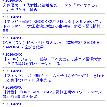
2026/08/08
久保優太、10代女性と結婚発表！ファン「ヤバすぎる」
「おめでとう」賛否
■
2026/08/08
【テレビ・配信】KNOCK OUT大阪大会｜久井大夢vsアブ
ドゥラマン、2大王座決定戦ほか生中継・放送・配信情報＝
8.8
■
2026/08/08
ONE（ワン）野杁正明・海人 結果｜2026年8月8日 ONE
SAMURAI 2 全試合結果
■
2026/08/08
【RIZIN】ジョリー、難敵・平本丈にどう勝つ？冨澤大智
「勝てる導線が何パターンかある」
■
2026/08/08
【フィットネス】風吹ケイ、ムッチリから”一変”！引き締ま
った身体でHYROX見事完走
■
2026/08/08
【計量】『ONE SAMURAI 2』野杁正明vsリウ・メンヤン
ほか前日計量の結果
■
2026/08/08