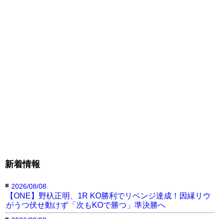
新着情報
■
2026/08/08
【ONE】野杁正明、1R KO勝利でリベンジ達成！因縁リウ
がうつ伏せ動けず「次もKOで勝つ」準決勝へ
■