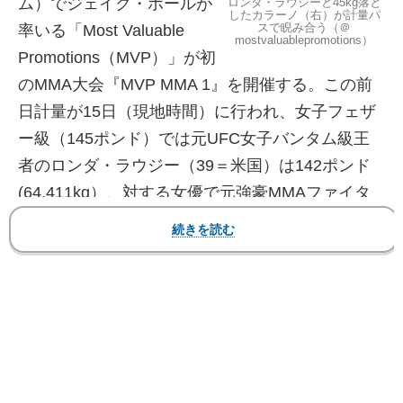
ム）でジェイク・ポールが
ロンダ・ラウジーと45kg落と
したカラーノ（右）が計量パ
スで睨み合う（＠
率いる「Most Valuable
mostvaluablepromotions）
Promotions（MVP）」が初
のMMA大会『MVP MMA 1』を開催する。この前
日計量が15日（現地時間）に行われ、女子フェザ
ー級（145ポンド）では元UFC女子バンタム級王
者のロンダ・ラウジー（39＝米国）は142ポンド
(64.411kg）、対する女優で元強豪MMAファイタ
ーのジーナ・カラーノ（44＝米国）は141.4ポンド
（64.13kg)で一発パス。ラウジーの割れた腹筋に
対し、カラーノは1年半で100ポンド（45kg）落と
したグラマーボディを見せつけた。
【フォト】ラウジーのビキニ腹筋と、カラーノ
45kg減量のグラマービキニ