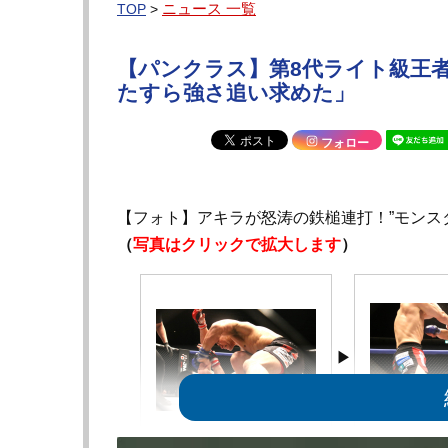
ニュース 一覧
TOP
>
【パンクラス】第8代ライト級王者
たすら強さ追い求めた」
フォロー
【フォト】アキラが怒涛の鉄槌連打！”モンス
（
写真はクリックで拡大します
）