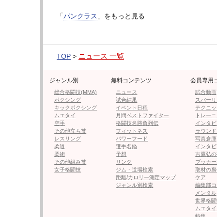
フォロー
「
パンクラス
」をもっと見る
●編集部オススメ
ニュース 一覧
TOP
>
・【フォト】アキラが怒涛の鉄槌連
ジャンル別
無料コンテンツ
会員専用
総合格闘技(MMA)
ニュース
試合動画
・【UFC】鶴屋怜、対戦相手が緊急
ボクシング
試合結果
スパーリ
キックボクシング
イベント日程
テクニッ
ムエタイ
月間ベストファイター
トレーニ
空手
格闘技名勝負列伝
インタビ
・【KNOCK OUT】レオナ・
その他立ち技
フィットネス
ラウンド
インパクト」
レスリング
パワーフード
写真倉庫
柔道
選手名鑑
インタビ
柔術
予想
吉鷹弘の
・9頭身RQ、大手IT勤務グラド
その他組み技
リンク
ブッカー
女子格闘技
ジム・道場検索
取材の裏
る
距離/カロリー測定マップ
ケア
ジャンル別検索
編集部コ
メンタル
・ジェイク・ポール婚約者、腹筋
世界格闘
ムエタイ
特集