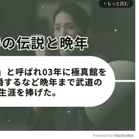
めるアキラ
アキラ（左）のパンチで相手がダ
もっと読む
arrow_forward_ios
ウン
ター”級ボディ！
分厚いアキラのバキバキボディ！
1
2
ページへ
次のページへ ≫
Powered by 
GliaStudios