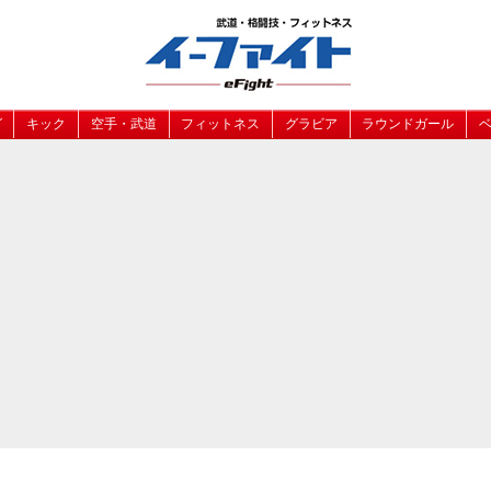
グ
キック
空手・武道
フィットネス
グラビア
ラウンドガール