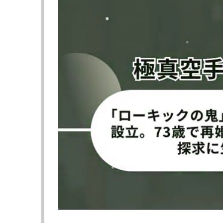
アキラ（上）が怒涛の鉄槌を放
ストレートで攻
つ！
攻めるアキラ
アキラの”モンス
アキラ現役引退の記事に戻る
≪ 前の