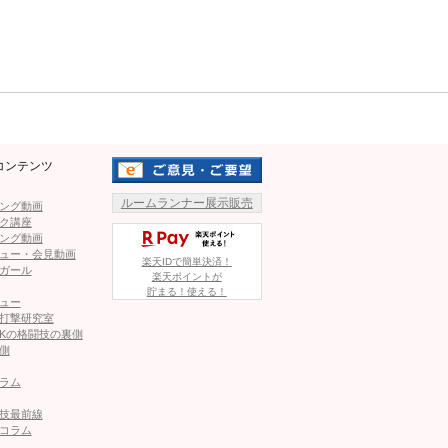
Mute
打！”モンスター級”バキバキボディも
コンテンツ
変更！3連敗から復活のグルレーと再起戦へ＝5.30
ルームランナー展示販売
ング動画
ク講座
ング動画
ュー・会見動画
楽天IDで簡単決済！
ぺタス、初参戦でホーストカップ王者と激突！「僕が出ることが
ガール
楽天ポイントが
貯まる！使える！
ュー
打撃研究室
ル、バレエ入賞の美女ら4人が集結へ！キックボクシング大会彩
Kの格闘技の裏側
側
ラム
のぞく真紅の大あきドレス姿！「メインより注目」の声
技最前線
コラム