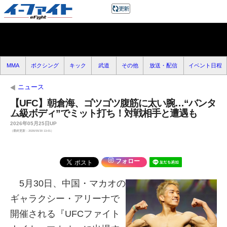
MMA
ボクシング
キック
武道
その他
放送・配信
イベント日程
ニュース
【UFC】朝倉海、ゴツゴツ腹筋に太い腕…“バンタ
ム級ボディ”でミット打ち！対戦相手と遭遇も
2026年05月25日UP
（最終更新：2026/05/30 13:01）
フォロー
5月30日、中国・マカオの
ギャラクシー・アリーナで
開催される『UFCファイト