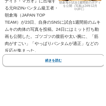
ナイト・マカオ』に出場す
朝倉海が試合1週間前のボディ
を公開（写真は24年12月
る元RIZINバンタム級王者・
©UFC）
朝倉海（JAPAN TOP
TEAM）が23日、自身のSNSに試合1週間前のムキ
ムキの肉体の写真を投稿。24日にはミット打ち動
画も公開した。ゴツゴツの腹筋や太い腕に、「筋
肉がすごい」「やっぱりバンタムが適正」などの
反応が集まった。
【フォト】試合1週間前の分厚い“ムキムキ”ボデ
ィ！対戦相手との2ショットも