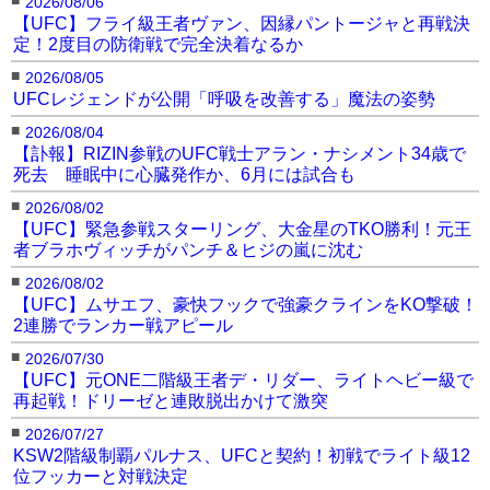
2026/08/06
【UFC】フライ級王者ヴァン、因縁パントージャと再戦決
定！2度目の防衛戦で完全決着なるか
■
2026/08/05
UFCレジェンドが公開「呼吸を改善する」魔法の姿勢
■
2026/08/04
【訃報】RIZIN参戦のUFC戦士アラン・ナシメント34歳で
死去 睡眠中に心臓発作か、6月には試合も
■
2026/08/02
【UFC】緊急参戦スターリング、大金星のTKO勝利！元王
者ブラホヴィッチがパンチ＆ヒジの嵐に沈む
■
2026/08/02
【UFC】ムサエフ、豪快フックで強豪クラインをKO撃破！
2連勝でランカー戦アピール
■
2026/07/30
【UFC】元ONE二階級王者デ・リダー、ライトヘビー級で
再起戦！ドリーゼと連敗脱出かけて激突
■
2026/07/27
KSW2階級制覇パルナス、UFCと契約！初戦でライト級12
位フッカーと対戦決定