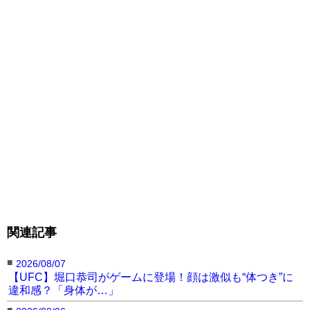
関連記事
■
2026/08/07
【UFC】堀口恭司がゲームに登場！顔は激似も“体つき”に
違和感？「身体が…」
■