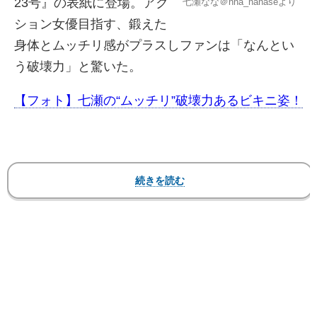
23号』の表紙に登場。アク
七瀬なな＠nna_nanaseより
ション女優目指す、鍛えた
身体とムッチリ感がプラスしファンは「なんとい
う破壊力」と驚いた。
【フォト】七瀬の“ムッチリ”破壊力あるビキニ姿！