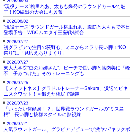
2026/08/03
“現役ナース”桃里れあ、太もも爆発のラウンドガールで魅
了！KO続出の大会にも興奮
■
2026/08/02
“現役ナース”ラウンドガール桃里れあ、腹筋と太ももで本日
登場予告！WBCムエタイ王座戦4試合
■
2026/07/27
初グラビアで注目の荻野心、ミニからスラリ長い脚！“KO
祭り”に「見応えありまくり」
■
2026/07/27
東大大学院“虫のお姉さん”、ビーチで長い脚と筋肉美に「峰
不二子みつけた」そのトレーニングも
■
2026/07/25
【フィットネス】グラドルトレーナーSakura、浜辺でビキ
ニスクワット！＝鍛えた桃尻で話題
■
2026/07/23
「いったい何頭身！？」世界戦ラウンドガールの“ミス島
根”、長い脚と抜群スタイルに熱視線
■
2026/07/21
人気ラウンドガール、グラビアデビューで”激ヤバ”キックボ