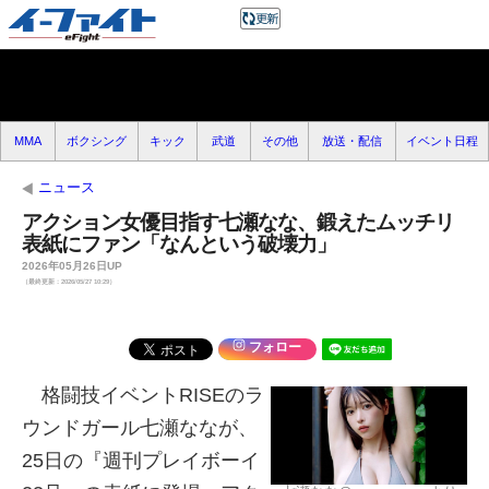
MMA
ボクシング
キック
武道
その他
放送・配信
イベント日程
ニュース
アクション女優目指す七瀬なな、鍛えたムッチリ
表紙にファン「なんという破壊力」
2026年05月26日UP
（最終更新：2026/05/27 10:29）
フォロー
格闘技イベントRISEのラ
ウンドガール七瀬ななが、
25日の『週刊プレイボーイ