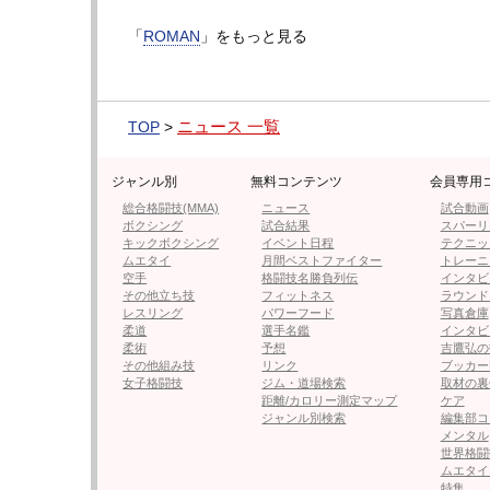
「
ROMAN
」をもっと見る
ニュース 一覧
TOP
>
ジャンル別
無料コンテンツ
会員専用
総合格闘技(MMA)
ニュース
試合動画
ボクシング
試合結果
スパーリ
キックボクシング
イベント日程
テクニッ
ムエタイ
月間ベストファイター
トレーニ
空手
格闘技名勝負列伝
インタビ
ROMAN5の記事に戻る
その他立ち技
フィットネス
ラウンド
レスリング
パワーフード
写真倉庫
柔道
選手名鑑
インタビ
柔術
予想
吉鷹弘の
その他組み技
リンク
ブッカー
女子格闘技
ジム・道場検索
取材の裏
≪ 前の
距離/カロリー測定マップ
ケア
ジャンル別検索
編集部コ
メンタル
フォロー
世界格闘
ムエタイ
●編集部オススメ
特集