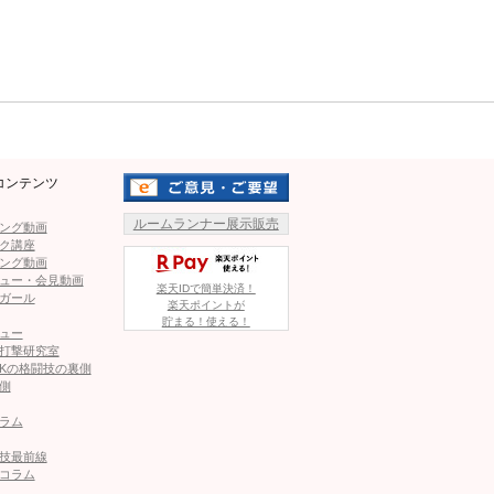
Mute
コンテンツ
ルームランナー展示販売
ング動画
ク講座
ング動画
ュー・会見動画
楽天IDで簡単決済！
ガール
楽天ポイントが
貯まる！使える！
ュー
1
2
打撃研究室
Kの格闘技の裏側
側
ページへ
次のページへ ≫
ラム
技最前線
コラム