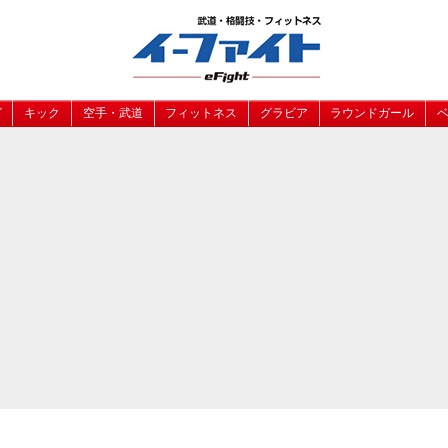
グ
キック
空手・武道
フィットネス
グラビア
ラウンドガール