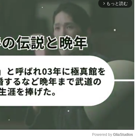
・ソウザvs西村
杉本寛樹vs渡部修斗
もっと読む
arrow_forward_ios
績を残したシャビ
動画はページ下部
表示されない
参戦
場合はこちらをクリック
Powered by 
GliaStudios