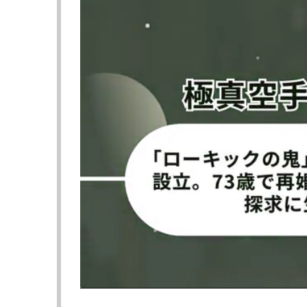
マルコス・ヨシオ・ソウザvs大場
ムリーロ・タケシ
慎之介
刀
ハッキネン・シウバvs市川剛希
柔術で数々の実
エル・シウバも
【動画】タケシの一本勝ちシーン