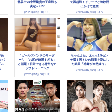
北晏生vs中野剛貴の王座戦も
で再起戦！ドリーゼと連敗脱
決定＝9.27
出かけて激突
（2026年07月30日UP）
（2026年07月30日UP）
ツめ
“ガールズバンドのリーダ
ちゃんよた、太もも1.5セン
キバ
ー”、「お尻が綺麗すぎる」
チ増！脚トレの順番を逆にし
ダム
と話題！日常できる意外なヒ
た結果「感覚が全然違う」
り
ップトレーニング
（2026年07月29日UP）
（2026年07月30日UP）