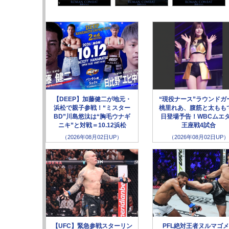
【DEEP】加藤健二が地元・
“現役ナース”ラウンドガ
浜松で親子参戦！“ミスター
桃里れあ、腹筋と太もも
BD”川島悠汰は“胸毛ウナギ
日登場予告！WBCムエ
ニキ”と対戦＝10.12浜松
王座戦4試合
（2026年08月02日UP）
（2026年08月02日UP）
【UFC】緊急参戦スターリン
PFL絶対王者ヌルマゴ