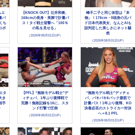
ムエ
【KNOCK OUT】辻井和奏、
峰不二子と同じ体型は「本
量パ
168cmの長身・美脚で計量パ
物」！176cm・9頭身の元バ
くち
ス！タイ戦士迎撃へ「100％
ド日本代表美女、なんとAIも
コボ
の私を見せる」
誤判定した美しさにネット騒
然
（2026年08月01日UP）
（2026年08月01日UP）
エタ
【PFL】“無敗モデル戦士”デ
“無敗モデル戦士”ディチェ
大き
ィチェバ、1年ぶり復帰戦で
バ、バキバキ6パック腹筋で
相手
完勝！無敗記録を16に、スタ
計量パス！1年ぶり復帰、KO
ン
ンド打撃で圧倒
決着必至のストライカー対決
へ＝8.1 PFL
（2026年08月01日UP）
（2026年08月01日UP）