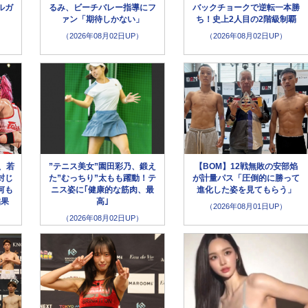
ルガ
るみ、ビーチバレー指導にフ
バックチョークで逆転一本勝
ァン「期待しかない」
ち！史上2人目の2階級制覇
（2026年08月02日UP）
（2026年08月02日UP）
、若
”テニス美女”園田彩乃、鍛え
【BOM】12戦無敗の安部焰
封じ
た”むっちり”太もも躍動！テ
が計量パス「圧倒的に勝って
何も
ニス姿に｢健康的な筋肉、最
進化した姿を見てもらう」
結果
高｣
（2026年08月01日UP）
（2026年08月02日UP）