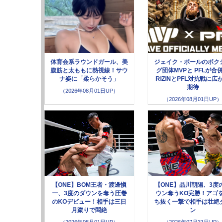
体育会系ラウンドガール、美
ジェイク・ポールのボク
腹筋と太ももに熱視線！サウ
グ団体MVPと PFLが合
ナ姿に「柔らかそう」
RIZINとPFL対抗戦に広
期待
（2026年08月01日UP）
（2026年08月01日UP）
【ONE】BOM王者・渡邊愼
【ONE】品川朝陽、3度
一、3度のダウンを奪う圧巻
ウン奪うKO完勝！アゴ
のKOデビュー！相手は三日
ち抜く一撃で相手は壮絶
月蹴りで悶絶
ン
（2026年08月01日UP）
（2026年07月31日UP）