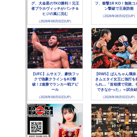
グ、大金星のTKO勝利！元王
フ、衝撃1R KO！無敗コ
者ブラホヴィッチがパンチ＆
ン撃破で王座防衛
ヒジの嵐に沈む
（2026年08月02日UP）
（2026年08月02日UP）
【UFC】ムサエフ、豪快フッ
【RWS】ぱんちゃん璃奈
クで強豪クラインをKO撃
きムエタイ女王に強打を
破！2連勝でランカー戦アピ
られ…「首相撲で完敗、
ール
できなかった」＝試合
（2026年08月02日UP）
（2026年08月02日UP）