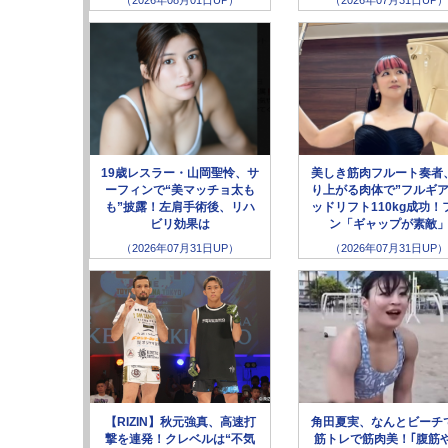
19歳レスラー・山岡聖怜、サ
美しき筋肉フルート奏者
ーフィンで“美マッチョ太も
り上がる肉体で”フルギア
も”披露！左肩手術後、リハ
ッドリフト110kg成功！
ビリ効果は
ン「ギャップが素敵
（2026年07月31日UP）
（2026年07月31日UP）
【RIZIN】秋元強真、高速打
角田夏実、なんとビーチ
撃を連発！クレベルは“不気
筋トレで筋肉美！｢腹筋