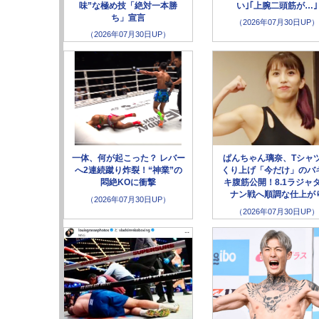
味”な極め技「絶対一本勝
い｣｢上腕二頭筋が…｣
ち」宣言
（2026年07月30日UP）
（2026年07月30日UP）
一体、何が起こった？ レバー
ぱんちゃん璃奈、Tシャ
へ2連続蹴り炸裂！“神業”の
くり上げ「今だけ」のバ
悶絶KOに衝撃
キ腹筋公開！8.1ラジャ
ナン戦へ順調な仕上が
（2026年07月30日UP）
（2026年07月30日UP）