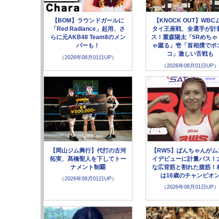
【BOM】ラウンドガールに
【KNOCK OUT】WBC
「Red Radiance」起用、さ
タイ王座戦、全選手が計
らに元AKB48 Team8のメン
ス！重森陽太「5Rめちゃ
バーも！
ゃ蹴る」壱「首相撲でボ
コ」激しい舌戦も
（2026年08月01日UP）
（2026年08月01日UP）
【岡山ジム興行】代打の古河
【RWS】ぱんちゃんがム
拓実、髙橋聖人を下してトー
イデビューに計量パス！
ナメント制覇
な広背筋と割れた腹筋！
は16歳のチャンピオ
（2026年08月01日UP）
（2026年08月01日UP）