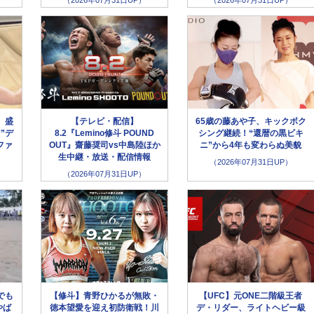
、盛
【テレビ・配信】
65歳の藤あや子、キックボク
”デ
8.2『Lemino修斗 POUND
シング継続！“還暦の黒ビキ
ファ
OUT』齋藤奨司vs中島陸ほか
ニ”から4年も変わらぬ美貌
」
生中継・放送・配信情報
（2026年07月31日UP）
（2026年07月31日UP）
でも
【修斗】青野ひかるが無敗・
【UFC】元ONE二階級王者
やば
徳本望愛を迎え初防衛戦！川
デ・リダー、ライトヘビー級