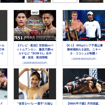
ール
【テレビ・配信】安部焰vsペ
【K-1】-90kgロシア予選は優
で本
ットムアンカン、藤原乃愛vs
勝候補敗れる波乱、ニキー
タイ
カナなど『BOM 51』生中
タ・ココシュが制覇！
継・放送・配信情報
（2026年08月02日UP）
（2026年08月02日UP）
メド
”保育士×バレー選手”大城な
【MMA甲子園】丹羽煌駕、