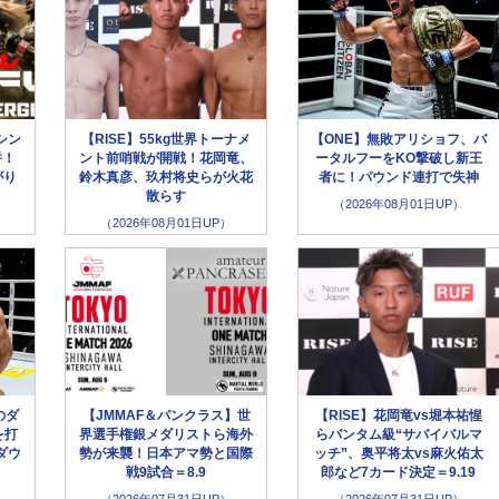
シン
【RISE】55kg世界トーナメ
【ONE】無敗アリショフ、バ
併！
ント前哨戦が開戦！花岡竜、
ータルフーをKO撃破し新王
がり
鈴木真彦、玖村将史らが火花
者に！パウンド連打で失神
散らす
（2026年08月01日UP）
（2026年08月01日UP）
のダ
【JMMAF＆パンクラス】世
【RISE】花岡竜vs堀本祐惺
を打
界選手権銀メダリストら海外
らバンタム級“サバイバルマ
ダウ
勢が来襲！日本アマ勢と国際
ッチ”、奥平将太vs麻火佑太
戦9試合＝8.9
郎など7カード決定＝9.19
（2026年07月31日UP）
（2026年07月31日UP）