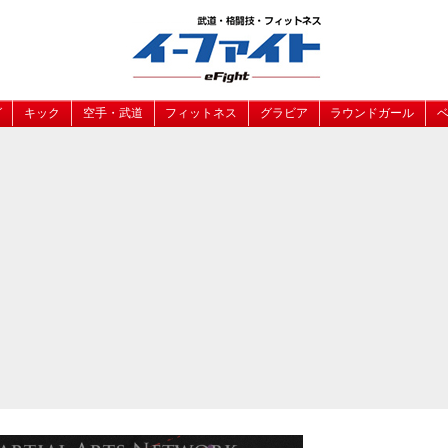
グ
キック
空手・武道
フィットネス
グラビア
ラウンドガール