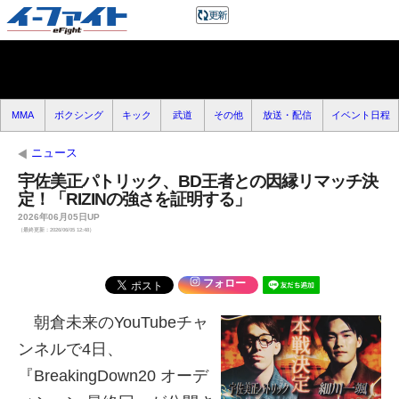
MMA
ボクシング
キック
武道
その他
放送・配信
イベント日程
ニュース
宇佐美正パトリック、BD王者との因縁リマッチ決
定！「RIZINの強さを証明する」
2026年06月05日UP
（最終更新：2026/06/05 12:48）
フォロー
朝倉未来のYouTubeチャ
ンネルで4日、
『BreakingDown20 オーデ