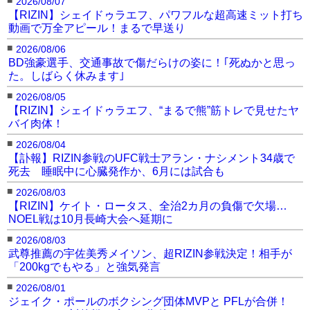
2026/08/07
【RIZIN】シェイドゥラエフ、パワフルな超高速ミット打ち
動画で万全アピール！まるで早送り
■
2026/08/06
BD強豪選手、交通事故で傷だらけの姿に！｢死ぬかと思っ
た。しばらく休みます｣
■
2026/08/05
【RIZIN】シェイドゥラエフ、“まるで熊”筋トレで見せたヤ
バイ肉体！
■
2026/08/04
【訃報】RIZIN参戦のUFC戦士アラン・ナシメント34歳で
死去 睡眠中に心臓発作か、6月には試合も
■
2026/08/03
【RIZIN】ケイト・ロータス、全治2カ月の負傷で欠場…
NOEL戦は10月長崎大会へ延期に
■
2026/08/03
武尊推薦の宇佐美秀メイソン、超RIZIN参戦決定！相手が
「200kgでもやる」と強気発言
■
2026/08/01
ジェイク・ポールのボクシング団体MVPと PFLが合併！