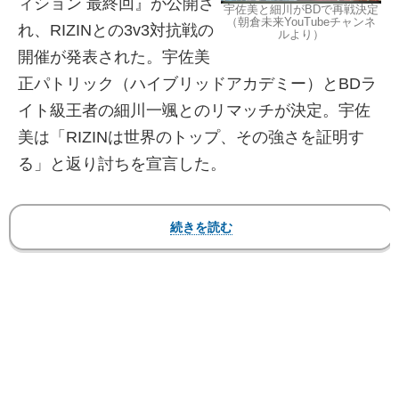
ィション 最終回』が公開さ
宇佐美と細川がBDで再戦決定
（朝倉未来YouTubeチャンネ
れ、RIZINとの3v3対抗戦の
ルより）
開催が発表された。宇佐美
正パトリック（ハイブリッドアカデミー）とBDラ
イト級王者の細川一颯とのリマッチが決定。宇佐
美は「RIZINは世界のトップ、その強さを証明す
る」と返り討ちを宣言した。
【フォト＆動画】宇佐美と細川が火花バチバチ！
RIZINでのKOシーンも