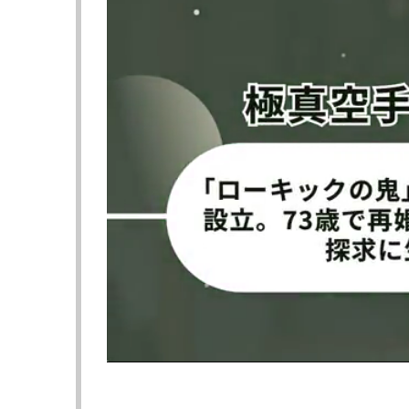
鈴木のBD参戦経緯として、鈴木はこれまで
合戦として鈴木に強くプッシュして決まった
試合を振り返り、榊原代表は「アンタたち殴
鈴木は「失礼しました」と謝罪し、共に相手
合わせるファイトスタイルだったことから「
た」と語った。
その中で、鈴木は3週間後に迫った広島大会
が自分の中で消化不良が強いし、面白くない
いをぶつけると、榊原代表が受け止めた。
対戦相手は今後発表される予定だが、榊原代
▶︎次ページは【動画2点】“怪物くん”鈴木、
≪ 前の