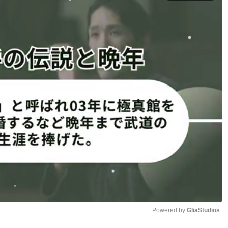
BD参戦オファーを断っていたが、榊原代表が芦澤竜誠の弔い
という。
らんかったね」と開口一番。
の動きをよく見てカウンターを
半端ない塩試合をやってしまっ
鈴木がBD対抗戦で敗北
の参戦を直訴。「前回の試合
試合をしたので、これは戦いで挽回する以外ない」とその思
表は「いつも通りごっつい相手を用意します」と語った。
パウンド連打で西谷を失神KO！
1
2
Powered by 
GliaStudios
ページへ
次のページへ ≫