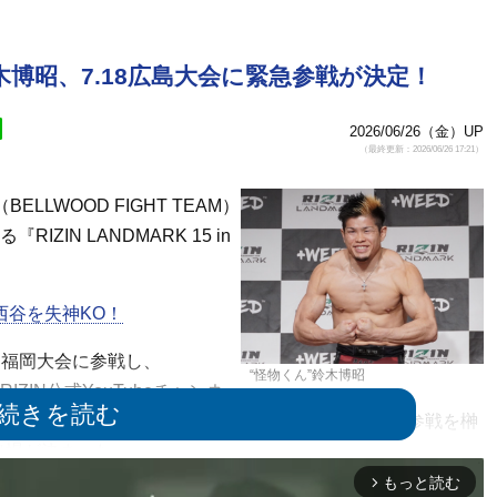
鈴木博昭、7.18広島大会に緊急参戦が決定！
2026/06/26（金）UP
（最終更新：2026/06/26 17:21）
LLWOOD FIGHT TEAM）
IN LANDMARK 15 in
西谷を失神KO！
wn福岡大会に参戦し、
“怪物くん”鈴木博昭
IZIN公式YouTubeチャンネ
ました』に出演し、その報告とRIZIN広島大会への参戦を榊
出場が決まった。
もっと読む
arrow_forward_ios