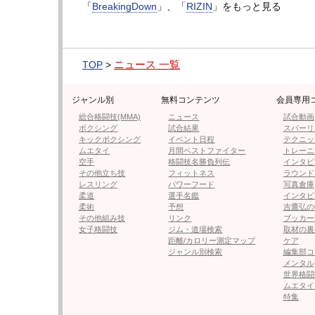
「
BreakingDown
」、「
RIZIN
」をもっと見る
フォロー
●編集部オススメ
ニュース 一覧
TOP
>
・【動画2点】“怪物くん”鈴木、
ジャンル別
無料コンテンツ
会員専用
総合格闘技(MMA)
ニュース
試合動画
ボクシング
試合結果
スパーリ
・【RIZIN】ジョリー、平本蓮と
キックボクシング
イベント日程
テクニッ
ムエタイ
月間ベストファイター
トレーニ
空手
格闘技名勝負列伝
インタビ
その他立ち技
フィットネス
ラウンド
レスリング
パワーフード
写真倉庫
・170cmのハイレグ“脚長”ラウ
柔道
選手名鑑
インタビ
柔術
予想
吉鷹弘の
その他組み技
リンク
ブッカー
女子格闘技
ジム・道場検索
取材の裏
・メイウェザー、元K-1ザンビデ
距離/カロリー測定マップ
ケア
ジャンル別検索
編集部コ
メンタル
・【BD】元王者・井原良太郎、RI
世界格闘
ムエタイ
被弾
特集