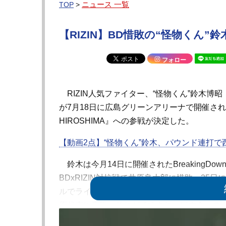
ニュース 一覧
TOP
>
【RIZIN】BD惜敗の“怪物くん”
フォロー
RIZIN人気ファイター、“怪物くん”鈴木博昭（BE
が7月18日に広島グリーンアリーナで開催される『RIZ
HIROSHIMA』への参戦が決定した。
【動画2点】“怪物くん”鈴木、パウンド連打で
鈴木は今月14日に開催されたBreakingDo
BDxRIZIN対抗戦で井原良太郎に惜敗。25日にR
ルでライブ配信された『榊原社長に呼び出され
原代表に直訴。それが了承され、同大会への