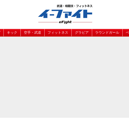
グ
キック
空手・武道
フィットネス
グラビア
ラウンドガール