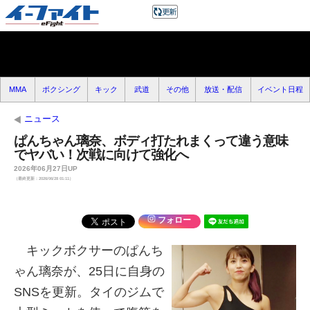
MMA
ボクシング
キック
武道
その他
放送・配信
イベント日程
ニュース
ぱんちゃん璃奈、ボディ打たれまくって違う意味
でヤバい！次戦に向けて強化へ
2026年06月27日UP
（最終更新：2026/06/28 01:11）
フォロー
キックボクサーのぱんち
ゃん璃奈が、25日に自身の
SNSを更新。タイのジムで