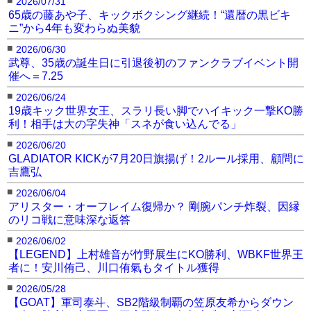
2026/07/31
65歳の藤あや子、キックボクシング継続！“還暦の黒ビキ
ニ”から4年も変わらぬ美貌
■
2026/06/30
武尊、35歳の誕生日に引退後初のファンクラブイベント開
催へ＝7.25
■
2026/06/24
19歳キック世界女王、スラリ長い脚でハイキック一撃KO勝
利！相手は大の字失神「スネが食い込んでる」
■
2026/06/20
GLADIATOR KICKが7月20日旗揚げ！2ルール採用、顧問に
吉鷹弘
■
2026/06/04
アリスター・オーフレイム復帰か？ 剛腕パンチ炸裂、因縁
のリコ戦に意味深な返答
■
2026/06/02
【LEGEND】上村雄音が竹野展生にKO勝利、WBKF世界王
者に！安川侑己、川口侑氣もタイトル獲得
■
2026/05/28
【GOAT】軍司泰斗、SB2階級制覇の笠原友希からダウン