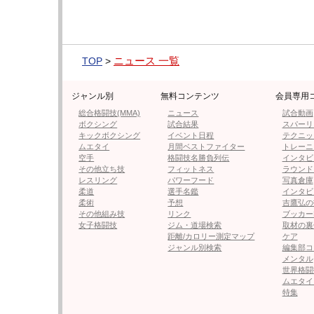
≪ 前の
ニュース 一覧
TOP
>
フォロー
●編集部オススメ
ジャンル別
無料コンテンツ
会員専用
総合格闘技(MMA)
ニュース
試合動画
ボクシング
試合結果
スパーリ
・【フォト】安井南、22歳の大人
キックボクシング
イベント日程
テクニッ
ムエタイ
月間ベストファイター
トレーニ
空手
格闘技名勝負列伝
インタビ
・この可愛すぎる武道女子は誰！
その他立ち技
フィットネス
ラウンド
す！」
レスリング
パワーフード
写真倉庫
柔道
選手名鑑
インタビ
柔術
予想
吉鷹弘の
・“9頭身”ラウンドガール央川か
その他組み技
リンク
ブッカー
女子格闘技
ジム・道場検索
取材の裏
ぎ」と絶賛
距離/カロリー測定マップ
ケア
ジャンル別検索
編集部コ
メンタル
・高橋凛、H-cupグラマー披露し
世界格闘
ムエタイ
特集
・東大大学院”虫のお姉さん”が初の