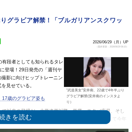
半ぶりグラビア解禁！「ブルガリアンスクワッ
2026/06/29（月）UP
（最終更新：2026/06/29 08:10）
の有段者としても知られるタレ
に登場！29日発売の「週刊ヤ
の撮影に向けヒップトレーニン
尻を見せている。
”武道美女”安井南、22歳で4年半ぶり
グラビア解禁(安井南のインスタよ
！17歳のグラビア姿も
り）
って以来の登場だ。大学進学以降、学業、スタバ店員、そし
するなど多忙に。25年にミス日本の任期が終わり、そして今年
オファーが。再チャレンジし大人になった身体を公開してい