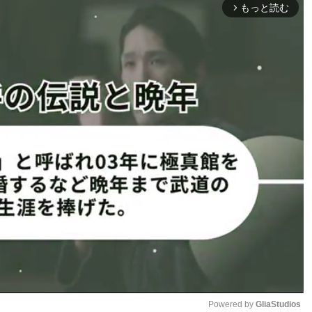
もっと読む
arrow_forward_ios
などでSNSで大バズりしており、その鍛えた身体をグラビ
撮影まで２ヶ月程度だったがグラビア用に桃尻トレーニングを
に登場しているシャワーショットで頑張ったお尻の写真が
ットの存在を知り、美尻を目指しました！実家のダイニング
じんじんにガルガル警戒されながら毎日スクワットしました
出身 身長：170cm
ス、テニス
グラビア写真！17歳のグラビア姿も
Powered by 
GliaStudios
1
2