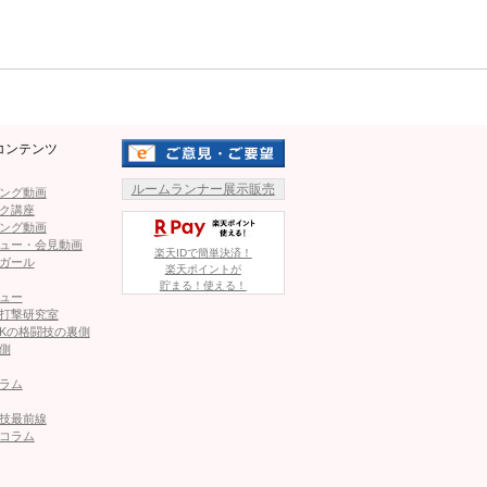
ページへ
次のページへ ≫
Mute
コンテンツ
ルームランナー展示販売
ング動画
グラビア写真！17歳のグラビア姿も
ク講座
ング動画
ュー・会見動画
楽天IDで簡単決済！
？くさり鎌を振り回す姿に反響、脚に当て自爆も「達人目指
ガール
楽天ポイントが
貯まる！使える！
ュー
打撃研究室
こ、異次元のハイレグ登場で魅了！激闘に「ボリュームが凄す
Kの格闘技の裏側
側
ラム
「17kg減でも、しっかり食べる」が成功の秘訣
技最前線
コラム
ラウンドガール！G-cupと仕上げた腹筋