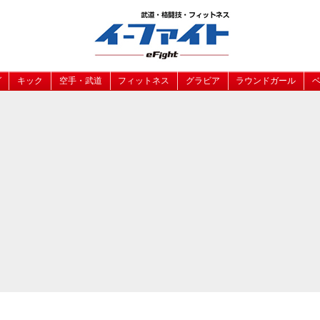
グ
キック
空手・武道
フィットネス
グラビア
ラウンドガール