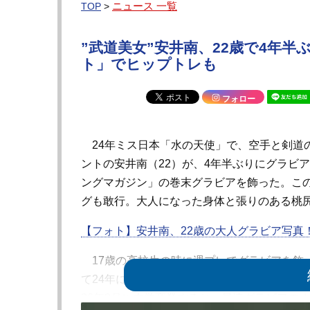
ニュース 一覧
TOP
>
”武道美女”安井南、22歳で4年
ト」でヒップトレも
フォロー
24年ミス日本「水の天使」で、空手と剣道
ントの安井南（22）が、4年半ぶりにグラビア
ングマガジン」の巻末グラビアを飾った。こ
グも敢行。大人になった身体と張りのある桃
【フォト】安井南、22歳の大人グラビア写真
17歳の高校生の時に週プレでグラビアを飾
て24年に「ミス日本 水の天使」に輝き活動
26年3月に大学卒業すると、早速グラビアの