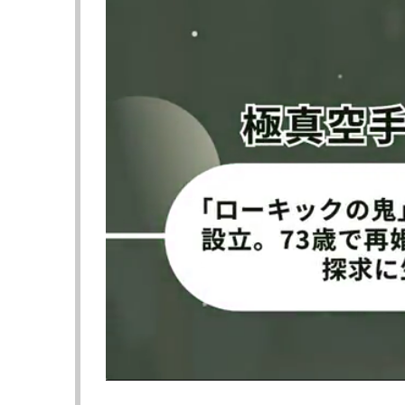
る。
彼女は武道女子としてヌンチャク、鎖鎌、刀
アで見せた。また撮影が決まって5月下旬の
行ったという。
安井はイーファイトのインタビューに「誌面
選ばれています。初めてブルガリアンスクワ
の椅子がちょうどいい高さだったので、愛犬
（笑）」とコメントしている。
頑張った桃尻にも注目したい。
♢やすい・みなみ 2004年3月13日 神奈川県
趣味：テコンドー、ヌンチャク、タップダン
特技：空手、剣道、古武術天心流兵法
次のページは
【フォト】安井南、22歳の大人