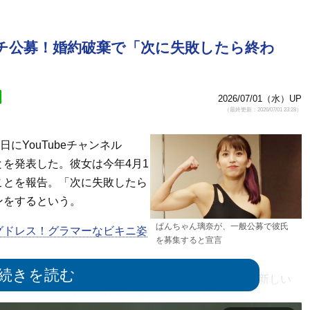
チ公募！婚約破棄で「次に失敗したら終わ
2026/07/01（水）UP
（最終更新：2026/07/01 23:28）
にYouTubeチャンネル
を発表した。彼女は今年4月1
ことを報告。「次に失敗したら
ンをするという。
ぱんちゃん璃奈が、一般公募で彼氏
グドレス！グラマーなビキニ姿
を募集すると宣言
いろいろとあったんですけど、婚約破棄しました。新しい
、ぱんちゃんはタイで練習していることを明かし、ともにジ