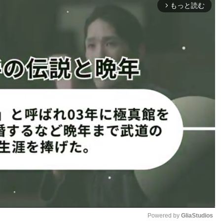
が今回の動画を撮影。婚約破棄の際も、erikaはぱんちゃんの
もっと読む
arrow_forward_ios
手の浮気なんですけど、私にも一応原因があるので…」と
、許せない浮気でした」と続けていたが、弁護士が絡んだ話
ちゃん璃奈の彼氏を公募しま
いたい。格闘技を始めて、（一
ぱんちゃんのウエディングフォト
（@panchanrina）
格闘家以外の男性との付き合い
したので、次に失敗したら終わり。自分も破天荒だから、同
二歩、上に立っている普通人とお付き合いさせていただいた
言しましたが婚約破棄になりましたので、引退もできませ
いう。
エタイの試合をするとも語っていた。
Powered by 
GliaStudios