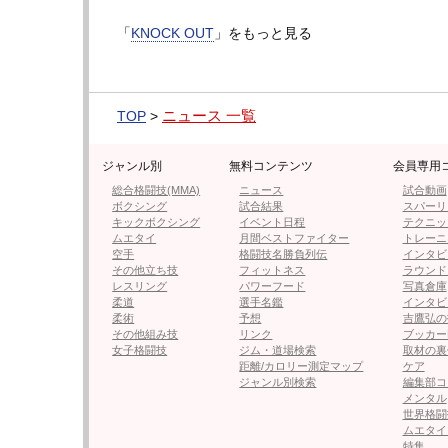
彼氏公募はぱんちゃんのYouTubeチャンネ
「
KNOCK OUT
」をもっと見る
間くらいで第一次募集をかけ、書類選考で選
ことになるそうだ。その様子もYouTubeチ
ですけど、ガチです」とぱんちゃん。
ニュース 一覧
TOP
>
本人曰く応募資格は、1：ぱんちゃんを好きに
ジャンル別
無料コンテンツ
会員専用
影できる人（モザイク可）、4：犬好きな人、
総合格闘技(MMA)
ニュース
試合動画
る人（ポイント高い）といい、NGは、無職
ボクシング
試合結果
スパーリ
キックボクシング
イベント日程
テクニッ
など。メリットは、毎日刺激のある生活にな
ムエタイ
月間ベストファイター
トレーニ
空手
格闘技名勝負列伝
インタビ
配信動画を見たユーザーからは「まさかの公
その他立ち技
フィットネス
ラウンド
レスリング
パワーフード
写真倉庫
んちゃんが『普通の人』と結婚するのは中々
柔道
選手名鑑
インタビ
柔術
予想
吉鷹弘の
うですね」など様々なコメントが寄せられて
その他組み技
リンク
ブッカー
女子格闘技
ジム・道場検索
取材の裏
はたしてぱんちゃんの前に、どんな彼氏が現
距離/カロリー測定マップ
ケア
ジャンル別検索
編集部コ
ちたい。
メンタル
世界格闘
ムエタイ
次ページは
【フォト】彼募集のぱんちゃん
特集