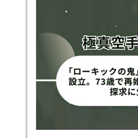
ムでトレーニングしている総合格闘家のerika
相談に乗っていたそうだ。
ぱんちゃんは、婚約破棄になった理由を「相
告白。「許せない浮気と許せる浮気があって
で具体的には話せないという。
そうした経緯を振り返りつつ彼女は、「ぱん
す」と宣言。ぱんちゃんは「一般人と付き合
般人と）付き合ったことがない」と明かし、
を求めていた。
さらにぱんちゃんは「私はもう32になりま
じような破天荒だと破滅しちゃうので、一歩
らなあと公募します」と説明し、「引退を宣
ん」と引退宣言も一時白紙になっているとも
また、すでに試合が決まっていると言い、ム