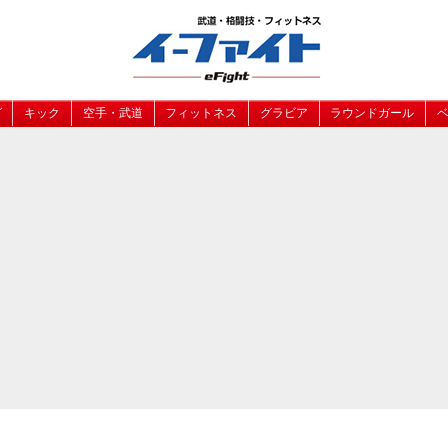
グ
キック
空手・武道
フィットネス
グラビア
ラウンドガール