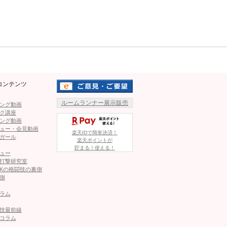
ルの概要欄に貼ってあり、10日
Mute
ばれた人が実際にデートをする
ぱんちゃんが投稿したウエディング
フォトのヒジ打ち（@panchanrina）
ャンネルで流れるといい、「企画
なれる珍しい人、2：28歳から44歳まで、3：デートまで撮
コンテンツ
5：東京で会うことができる人（遠距離も可）、6：料理でき
、虚言症、浮気性、女たらし、未成年、私の身内に手を出す人
ルームランナー展示販売
ング動画
ク講座
る、可愛い犬がついてくるとのことだ。
ング動画
ュー・会見動画
楽天IDで簡単決済！
募！」や「いい人見つかりますように」という声や、「ぱ
ガール
楽天ポイントが
貯まる！使える！
難しいと思います」「競争率高いでしょ！！でも刺激ありそ
ュー
打撃研究室
いた。
Kの格闘技の裏側
側
れるのか。試合や引退宣言の行方とともに、正式発表を待
ラム
技最前線
コラム
がウエディングドレス！グラマーなビキニ姿も