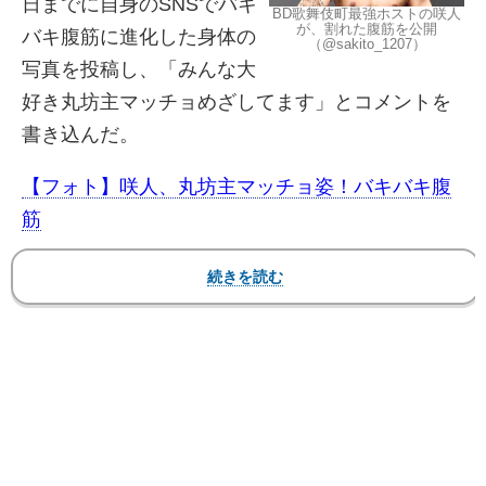
日までに自身のSNSでバキ
BD歌舞伎町最強ホストの咲人
が、割れた腹筋を公開
バキ腹筋に進化した身体の
（@sakito_1207）
写真を投稿し、「みんな大
好き丸坊主マッチョめざしてます」とコメントを
書き込んだ。
【フォト】咲人、丸坊主マッチョ姿！バキバキ腹
筋