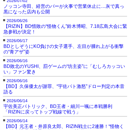
2026/07/02
ノッコン寺田、経営のバーが火事で営業休止に…灰で真っ
黒になった店内も公開
■
2026/06/26
【RIZIN】BD惜敗の“怪物くん”鈴木博昭、7.18広島大会に緊
急参戦が決定！
■
2026/06/17
BDとしぞうにKO負けの女子選手、左目が腫れ上がる衝撃
の“青アザ”姿
■
2026/06/16
BD敗北のYUSHI、罰ゲームの“坊主姿”に「むしろカッコい
い」ファン驚き
■
2026/06/16
【BD】久保優太が謝罪、“宇佐パト激怒”ドロー判定の本音
語る
■
2026/06/14
宇佐美正パトリック、BD王者・細川一颯に本戦勝利
「RIZINに戻ってトップ戦線で戦う」
■
2026/06/14
【BD】元王者・井原良太郎、RIZIN戦士に2連勝！“怪物く