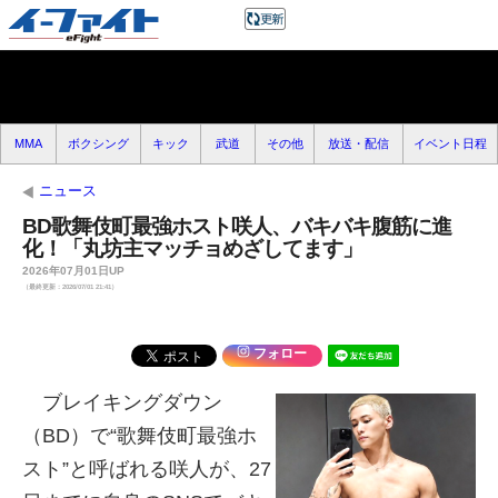
MMA
ボクシング
キック
武道
その他
放送・配信
イベント日程
ニュース
BD歌舞伎町最強ホスト咲人、バキバキ腹筋に進
化！「丸坊主マッチョめざしてます」
2026年07月01日UP
（最終更新：2026/07/01 21:41）
フォロー
ブレイキングダウン
（BD）で“歌舞伎町最強ホ
スト”と呼ばれる咲人が、27