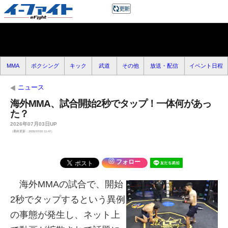
MMA
ボクシング
キック
武道
その他
放送・配信
イベント日程
ニュース
海外MMA、試合開始2秒でタップ！一体何があっ
た？
2026年07月03日UP
（最終更新：2026/07/03 11:47）
フォロー
海外MMAの試合で、開始
2秒でタップするという異例
の事態が発生し、ネット上