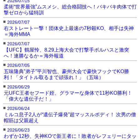
2026/07/15
柔術“世界最強”ムスメシ、総合格闘技へ！バキバキ肉体で打
撃ゼロから猛特訓
■
2026/07/07
右ストレート一撃！団体史上最速の7秒殺KO、相手は失神
＝海外MMA
■
2026/07/07
【UFC】鶴屋怜、8.29上海大会で打撃手ボルハスと激突
へ！連勝なるか＝海外報道
■
2026/07/05
五味隆典”弟子”平川智也、豪州大会で豪快フックでKO勝
利！「タイトル取るまで頑張れ！」（五味）
■
2026/06/29
元UFC王者セフード姪、グラマーな身体で11秒KO勝利！
「偉大な遺伝子だ！」
■
2026/06/24
ミルコ息子2人が“遺伝子爆発”超マッスルボディ！ 次男の僧
帽筋は父親超え
■
2026/06/23
わずか12秒、失神KOで新王者に！敗者がレフェリーにタッ