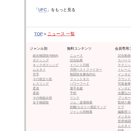
ヤツは乗ってくるはずだ。復帰戦だ。ファン
「
UFC
」をもっと見る
追い込んでそれをやりに行くはずだ」と語っ
▶︎次ページは【フォト＆動画】マクレガーの
ニュース 一覧
も
TOP
>
ジャンル別
無料コンテンツ
会員専用
総合格闘技(MMA)
ニュース
試合動画
ボクシング
試合結果
スパーリ
≪ 前の
キックボクシング
イベント日程
テクニッ
ムエタイ
月間ベストファイター
トレーニ
空手
格闘技名勝負列伝
インタビ
フォロー
その他立ち技
フィットネス
ラウンド
レスリング
パワーフード
写真倉庫
●編集部オススメ
柔道
選手名鑑
インタビ
柔術
予想
吉鷹弘の
その他組み技
リンク
ブッカー
・【フォト＆動画】マクレガーの
女子格闘技
ジム・道場検索
取材の裏
も
距離/カロリー測定マップ
ケア
ジャンル別検索
編集部コ
メンタル
世界格闘
・マクレガーvsホロウェイ2 UFC
ムエタイ
特集