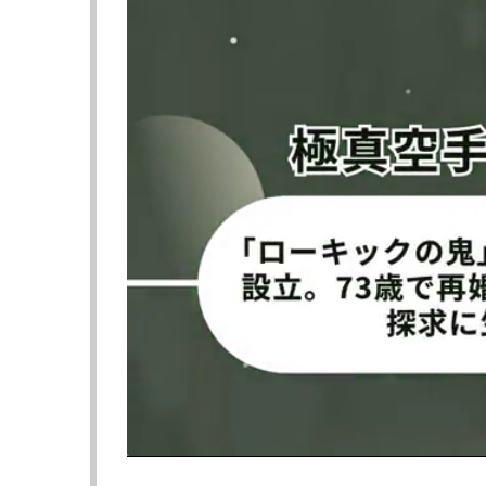
利。階級を上げての約13年ぶりの再戦となる
ホロウェイは6日にYouTube公開された『MM
りに復帰するマクレガーに対して「この5年
ーばかりやってきた』と多くが語るが、それ
こうで何が起きていたかなんて誰にも分から
さらに「5年あれば、心身のリセットができ
私は最高の状態のコナー・マクレガーを想定
ホロウェイの歴史に残る一戦と言えば、UFCフ
ン・ゲイジーとの激闘を思い出すだろう。
BMFのタイトルマッチ、当時の王者ゲイジ
なった最終5Rの残り10秒、ホロウェイがオ
残り1秒、ホロウェイの右フックでゲイジーが
「この再現はあるか？」との質問に対し、ホ
ると思う。ヤツにはそれをやるだけのエネル