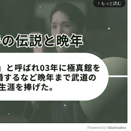
。
もっと読む
arrow_forward_ios
A Fighting』のデイモン・マーティン記者の取材で、5年ぶ
間、彼が何をしてきたかは俺たちも見てきた。『彼はパーティ
も彼が敢えて見せてきたかもしれない。閉ざされたドアの向
ない」と警戒。
る。減量をしなくて済むし、体を回復させることができる。
している」と、歴史に残る一戦になることを期待した。
ァンなら誰もが24年4月の『UFC300』でのジャスティ
ーにホロウェイが挑んだ戦いだったが、終始スタンド攻防と
クタゴンの中央を指差すと、両者が前に出て激しい殴り合い。
失神ダウンし、ホロウェイが劇的なKO勝利を飾った。
ロウェイは「もちろん。もしその場面まで行けば、ヤツはや
Powered by 
GliaStudios
ギーがある。実際に戦うまでは分からないが、誘い出せば、