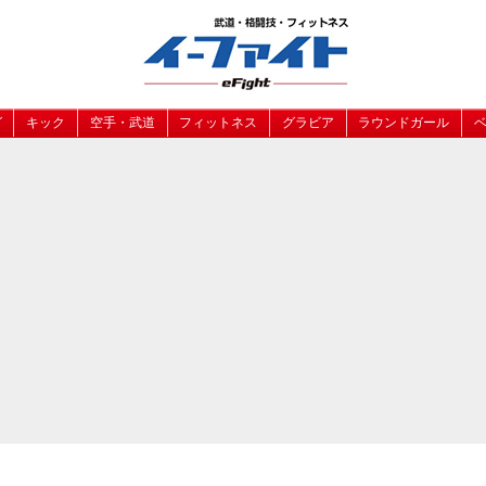
グ
キック
空手・武道
フィットネス
グラビア
ラウンドガール