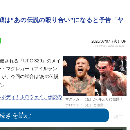
戦は“あの伝説の殴り合い”になると予告「ヤ
2026/07/07（火）UP
（最終更新：2026/07/12 12:43）
される『UFC 329』のメイ
ー・マクレガー（アイルラン
が、今回の試合は“あの伝説
た。
ルボディ！ホロウェイ、伝説の
マクレガー（左）が5年ぶりに復帰！
ホロウェイ（右）と激突
クタゴン復帰となる注目の一戦。元UFC世界フェザー級王
Fight Night』で対戦しており、その時はマクレガーが判定勝