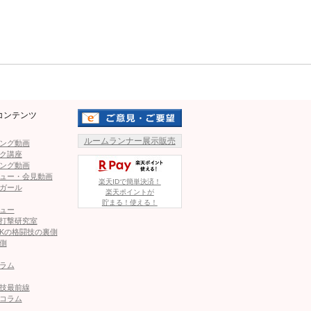
もいる。みんながヤツの名前を叫んでいる。だから、自分を
Mute
た。
最近のマッスルボディ！ホロウェイ、伝説の殴り合いKO映像
1
2
コンテンツ
ルームランナー展示販売
ング動画
ページへ
次のページへ ≫
ク講座
ング動画
ュー・会見動画
楽天IDで簡単決済！
ガール
楽天ポイントが
貯まる！使える！
ュー
打撃研究室
Kの格闘技の裏側
最近のマッスルボディ！ホロウェイ、伝説の殴り合いKO映像
側
ラム
技最前線
 結果｜全試合結果を速報しています＝7.12
コラム