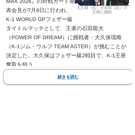
MAX 2026』の対戦カード発
大久保（右）が石田（左）の
表会見が7月8日に行われ、
王座に挑戦
K-1 WORLD GPフェザー級
タイトルマッチとして、王者の石田龍大
（POWER OF DREAM）に挑戦者・大久保琉唯
（K-1ジム・ウルフ TEAM ASTER）が挑むことが
決定した。大久保はフェザー級2戦目で、K-1王座
奪取を狙う。
大久保は初代Krushフライ級王者で、K-1
WORLD MAX 2024 -55kg世界最強決定トーナメン
ト準優勝者。スーパー・バンタム級からフェザー
級へ階級を上げ、今年4月の『K-1 GENKI 2026』
では元Krushフェザー級王者・新美貴士に判定2-0
で勝利。フェザー級初戦を白星で飾り、一気に王
座挑戦のチャンスをつかんだ。