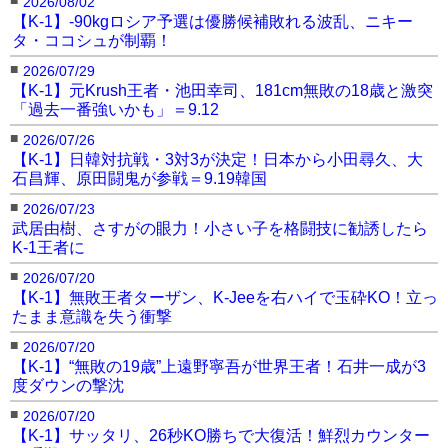
2026/08/02
【K-1】-90kgロシア予選は優勝候補敗れる波乱、ニキー
タ・ココシュが制覇！
■
2026/07/29
【K-1】元Krush王者・池田幸司、181cm無敗の18歳と激突
「過去一番強いかも」＝9.12
■
2026/07/26
【K-1】日韓対抗戦・3対3が決定！日本から小田尋久、大
石昌輝、原田闘鬼が参戦＝9.19韓国
■
2026/07/23
武居由樹、さすがの眼力！小さい子を格闘技に勧誘したら
K-1王者に
■
2026/07/20
【K-1】無敗王者ターザン、K-Jeeを右ハイで玉砕KO！立っ
たまま意識を失う衝撃
■
2026/07/20
【K-1】“無敗の19歳”上遠野寧吾が世界王者！石井一成が3
度ダウンの撃沈
■
2026/07/20
【K-1】サッタリ、26秒KO勝ちで大復活！鮮烈カウンター