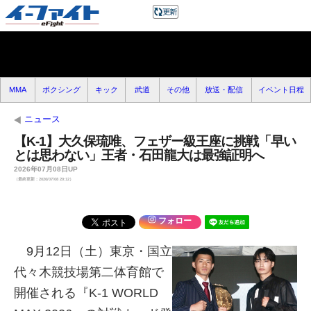
MMA
ボクシング
キック
武道
その他
放送・配信
イベント日程
ニュース
【K-1】大久保琉唯、フェザー級王座に挑戦「早い
とは思わない」王者・石田龍大は最強証明へ
2026年07月08日UP
（最終更新：2026/07/08 20:12）
フォロー
9月12日（土）東京・国立
代々木競技場第二体育館で
開催される『K-1 WORLD