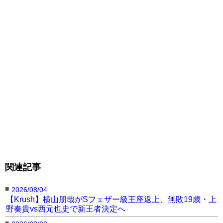
関連記事
■
2026/08/04
【Krush】横山朋哉がSフェザー級王座返上、無敗19歳・上
野奏貴vs西元也史で新王者決定へ
■