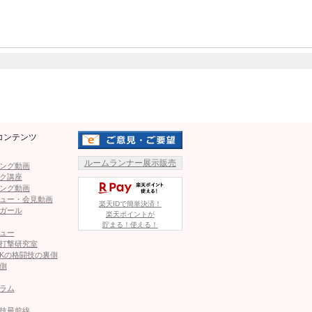
Ryo（左から2番目）とラウンドエンジェル
コンテンツ
ルームランナー展示販売
ング動画
ク講座
ング動画
ュー・会見動画
楽天IDで簡単決済！
ガール
楽天ポイントが
貯まる！使える！
ュー
打撃研究室
Kの格闘技の裏側
側
ラム
技最前線