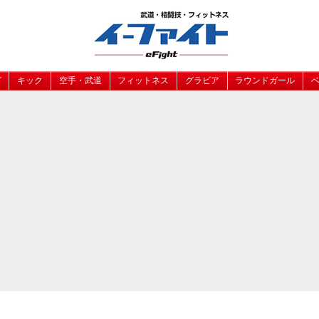
グ
キック
空手・武道
フィットネス
グラビア
ラウンドガール