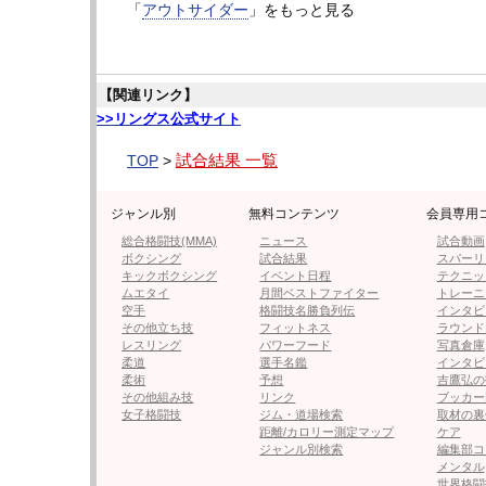
「
アウトサイダー
」をもっと見る
【関連リンク】
>>リングス公式サイト
▲メインで一本勝ちし、大会MVPを獲得した
試合結果 一覧
TOP
>
リングス
「THE OUTSIDER 第21戦」
ジャンル別
無料コンテンツ
会員専用
2012年5月13日（日）東京・ディファ有明
総合格闘技(MMA)
ニュース
試合動画
ボクシング
試合結果
スパーリ
開場14：00 開始15：00
キックボクシング
イベント日程
テクニッ
ムエタイ
月間ベストファイター
トレーニ
観衆＝1,840人（超満員）
空手
格闘技名勝負列伝
インタビ
その他立ち技
フィットネス
ラウンド
レスリング
パワーフード
写真倉庫
柔道
選手名鑑
インタビ
柔術
予想
吉鷹弘の
その他組み技
リンク
ブッカー
女子格闘技
ジム・道場検索
取材の裏
距離/カロリー測定マップ
ケア
ジャンル別検索
編集部コ
メンタル
世界格闘