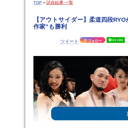
試合結果 一覧
TOP
>
【アウトサイダー】柔道四段RYO
作家”も勝利
ツイート
フォロー