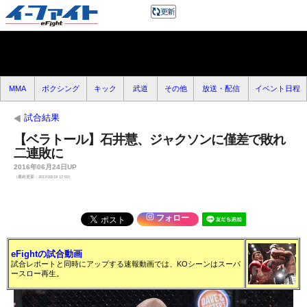
MMA
ボクシング
キック
武道
その他
放送・配信
イベント日程
試合結果
【ベラトール】石井慧、ジャクソンに僅差で敗れ
二連敗に
2016年06月24日UP
（最終更新：2017/02/19 17:03）
フォロー
eFightの試合動画
試合レポートと同時にアップする速報動画では、KOシーンはスーパ
ースロー再生。