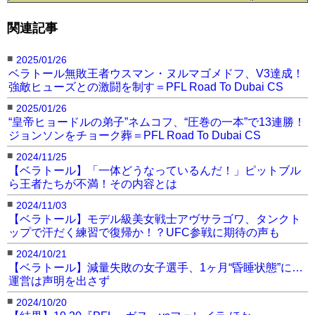
関連記事
■
2025/01/26
ベラトール無敗王者ウスマン・ヌルマゴメドフ、V3達成！
強敵ヒューズとの激闘を制す＝PFL Road To Dubai CS
■
2025/01/26
“皇帝ヒョードルの弟子”ネムコフ、“圧巻の一本”で13連勝！
ジョンソンをチョーク葬＝PFL Road To Dubai CS
■
2024/11/25
【ベラトール】「一体どうなっているんだ！」ピットブル
ら王者たちが不満！その内容とは
■
2024/11/03
【ベラトール】モデル級美女戦士アヴサラゴワ、タンクト
ップで汗だく練習で復帰か！？UFC参戦に期待の声も
■
2024/10/21
【ベラトール】減量失敗の女子選手、1ヶ月“昏睡状態”に…
運営は声明を出さず
■
2024/10/20