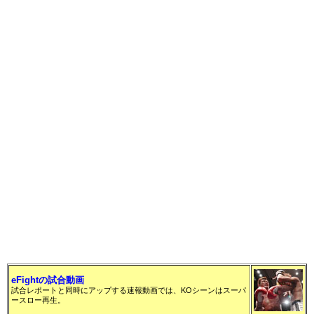
▼ライトヘビー級 5分3R
○クイントン“ランペイジ”ジャクソン（アメリカ）
判定2－1 ※29－28、28－29、29－28
●石井 慧（ブラック・ハウス）
eFightの試合動画
試合レポートと同時にアップする速報動画では、KOシーンはスーパ
ースロー再生。