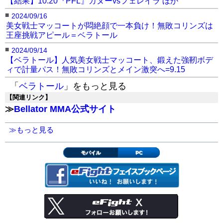
【結果】10.20『PFL』ガヌーvsフェレイラ ほか
■
2024/09/16
美女戦士マッコートが悶絶顔で一本負け！無敗コリンズは
王座挑戦アピール＝ベラトール
■
2024/09/14
【ベラトール】人気美女戦士マッコート、鍛えた強靭ボデ
ィで計量パス！無敗コリンズとメイン激突へ=9.15
「
ベラトール
」をもっと見る
【関連リンク】
≫
Bellator MMA公式サイト
≫もっと見る
モバイル
PC