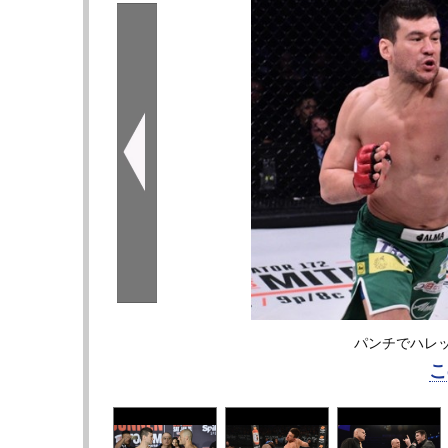
パンチでハレ
こ