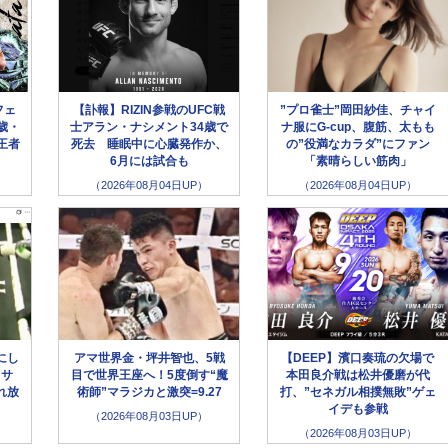
フェ
【訃報】RIZIN参戦のUFC戦
”プロ雀士”岡田紗佳、チャイ
歳・
士アラン・ナシメント34歳で
ナ服にG-cup、腹筋、太もも
王者
死去 睡眠中に心臓発作か、
の”役満なカラダ”にファン
6月には試合も
「素晴らしい筋肉」
（2026年08月04日UP）
（2026年08月04日UP）
にし
アマ世界金・坪井智也、5戦
【DEEP】濱口奏琉の欠場で
クサ
目で世界王座へ！5度倒す“魔
本田良介戦は松井優磨が代
れ放
術師”マラジカと激突=9.27
打、”セネガル相撲無敗”ゲェ
イデも参戦
（2026年08月03日UP）
（2026年08月03日UP）