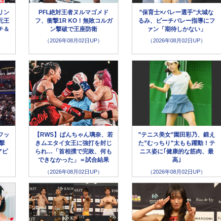
リン
PFL絶対王者ヌルマゴメド
”保育士×バレー選手”大城な
元王
フ、衝撃1R KO！無敗コルガ
るみ、ビーチバレー指導にフ
チ＆
ン撃破で王座防衛
ァン「期待しかない」
（2026年08月02日UP）
（2026年08月02日UP）
フッ
【RWS】ぱんちゃん璃奈、若
”テニス美女”園田彩乃、鍛え
撃
きムエタイ女王に強打を封じ
た”むっちり”太もも躍動！テ
アピ
られ…「首相撲で完敗、何も
ニス姿に｢健康的な筋肉、最
できなかった」＝試合結果
高｣
（2026年08月02日UP）
（2026年08月02日UP）