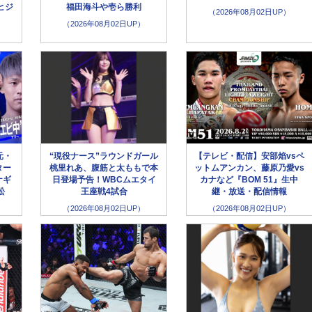
ヒジ
福田海斗や壱ら勝利
（2026年08月02日UP）
（2026年08月02日UP）
元・
“現役ナース”ラウンドガール
【テレビ・配信】安部焰vsペ
ター
桃里れあ、腹筋と太ももで本
ットムアンカン、藤原乃愛vs
ナギ
日登場予告！WBCムエタイ
カナなど『BOM 51』生中
松
王座戦4試合
継・放送・配信情報
（2026年08月02日UP）
（2026年08月02日UP）