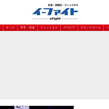
グ
キック
空手・武道
フィットネス
グラビア
ラウンドガール