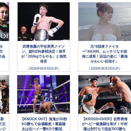
ータ
武尊推薦の宇佐美秀メイソ
元“8頭身ファイタ
欠
ン、超RIZIN参戦決定！相手
ー”AKARI、ムッチリな８頭
大会
が「200kgでもやる」と強気
身に成長！浜辺の姿に「最強
発言
かわいい目指す」
（2026年08月03日UP）
（2026年08月03日UP）
超新
【KNOCK OUT】漁鬼が30秒
【KROSS×OVER】佐野勇海
で王
KO勝ちで会場騒然！重森陽
がヘビー級激闘を制す！中村
ンジ
太は右ハイ一撃KOで戴冠、
蓮は肘打ちで流血TKO勝ち