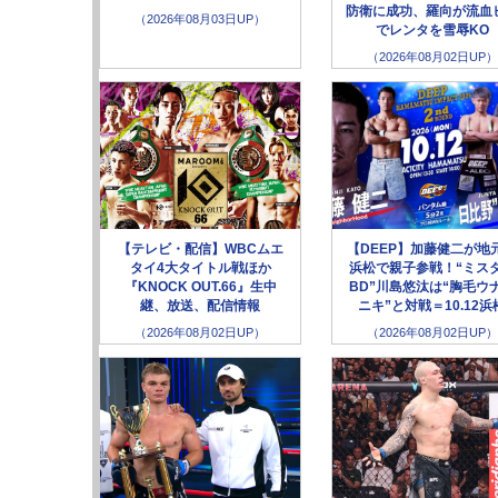
防衛に成功、羅向が流血
（2026年08月03日UP）
でレンタを雪辱KO
（2026年08月02日UP）
【テレビ・配信】WBCムエ
【DEEP】加藤健二が地
タイ4大タイトル戦ほか
浜松で親子参戦！“ミス
『KNOCK OUT.66』生中
BD”川島悠汰は“胸毛ウ
継、放送、配信情報
ニキ”と対戦＝10.12浜
（2026年08月02日UP）
（2026年08月02日UP）