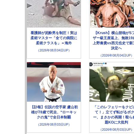
看護師が泥酔男を制圧！実は
【Krush】横山朋哉がS
柔術マスター「全ての病院に
ザー級王座返上、無敗19
柔術クラスを」＝海外
上野奏貴vs西元也史で新
決定へ
（2026年08月04日UP）
（2026年08月04日UP）
【訃報】伝説の空手家 盧山初
「このレフェリーをクビ
雄が78歳で死去、“ローキッ
て！」立てず転がるボ
クの鬼”で全日本制覇
ー、まさかの再開！殴ら
題KOに大批判
（2026年08月03日UP）
（2026年08月03日UP）