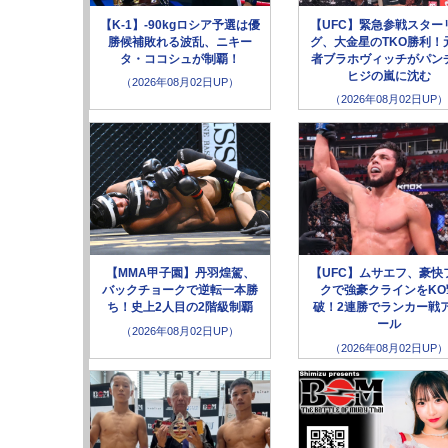
【K-1】-90kgロシア予選は優
【UFC】緊急参戦スター
勝候補敗れる波乱、ニキー
グ、大金星のTKO勝利！
タ・ココシュが制覇！
者ブラホヴィッチがパン
ヒジの嵐に沈む
（2026年08月02日UP）
（2026年08月02日UP）
【MMA甲子園】丹羽煌駕、
【UFC】ムサエフ、豪快
バックチョークで逆転一本勝
クで強豪クラインをKO
ち！史上2人目の2階級制覇
破！2連勝でランカー戦
ール
（2026年08月02日UP）
（2026年08月02日UP）