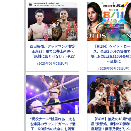
西田凌佑、グッドマンと暫定
【RIZIN】ケイト・ロ
王座戦！勝てば井上尚弥へ
ス、全治2カ月の負傷で
「絶対に落とせない」=9.27
場…NOEL戦は10月長崎
へ延期に
（2026年08月03日UP）
（2026年08月03日UP）
“現役ナース”桃里れあ、太も
【BOM】無敗の18歳“
も爆発のラウンドガールで魅
星”安部焰、豪快KO勝利
了！KO続出の大会にも興奮
座戴冠！藤原乃愛がリベ