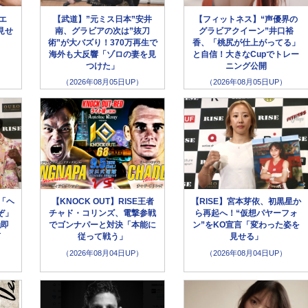
ラエ
【武道】”元ミス日本”安井
【フィットネス】“声優界の
見せ
南、グラビアの次は”抜刀
グラビアクイーン”井口裕
術”が大バズり！370万再生で
香、「桃尻が仕上がってる」
海外も大反響「ゾロの妻を見
と自信！大きなCupでトレー
つけた」
ニング公開
（2026年08月05日UP）
（2026年08月05日UP）
「ヘ
【KNOCK OUT】RISE王者
【RISE】宮本芽依、初黒星か
ぞ」
チャド・コリンズ、電撃参戦
ら再起へ！“仮想パヤーフォ
触即
でゴンナパーと対決「本能に
ン”をKO宣言「変わった姿を
言
従って戦う」
見せる」
（2026年08月04日UP）
（2026年08月04日UP）