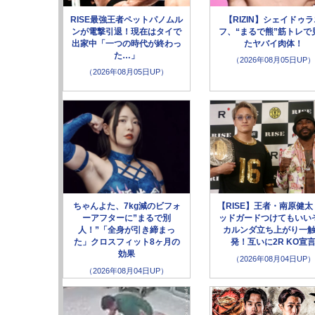
RISE最強王者ペットパノムル
【RIZIN】シェイドゥ
ンが電撃引退！現在はタイで
フ、“まるで熊”筋トレで
出家中「一つの時代が終わっ
たヤバイ肉体！
た…」
（2026年08月05日UP）
（2026年08月05日UP）
ちゃんよた、7kg減のビフォ
【RISE】王者・南原健太
ーアフターに”まるで別
ッドガードつけてもいい
人！”「全身が引き締まっ
カルンダ立ち上がり一
た」クロスフィット8ヶ月の
発！互いに2R KO宣
効果
（2026年08月04日UP）
（2026年08月04日UP）