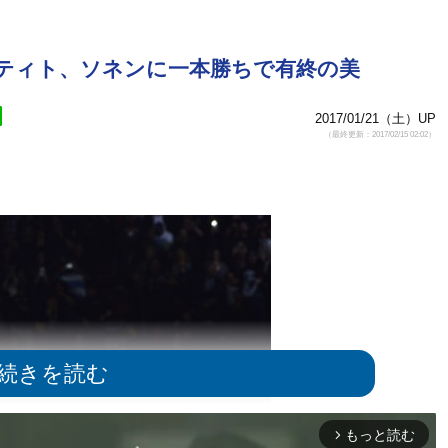
者ティト、ソネンに一本勝ちで有終の美
2017/01/21（土）UP
（最終更新：2017/02/15 02:02）
もっと読む
arrow_forward_ios