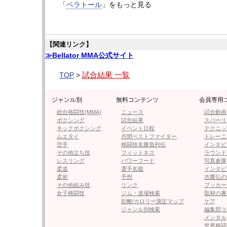
「
ベラトール
」をもっと見る
【関連リンク】
≫Bellator MMA公式サイト
試合結果 一覧
TOP
>
ジャンル別
無料コンテンツ
会員専用
総合格闘技(MMA)
ニュース
試合動画
ボクシング
試合結果
スパーリ
キックボクシング
イベント日程
テクニッ
ソネン（下）のバックを奪いチョークを仕掛けるオーティズ
ムエタイ
月間ベストファイター
トレーニ
空手
格闘技名勝負列伝
インタビ
▼ライトヘビー級 5分5R
その他立ち技
フィットネス
ラウンド
○ティト・オーティズ（アメリカ/元UFCライ
レスリング
パワーフード
写真倉庫
柔道
選手名鑑
インタビ
一本 1R 2分03秒 ※リアネイキッドチョー
柔術
予想
吉鷹弘の
その他組み技
リンク
ブッカー
●チェール・ソネン（アメリカ）
女子格闘技
ジム・道場検索
取材の裏
距離/カロリー測定マップ
ケア
かつてUFCで活躍し、現役引退から復帰を
ジャンル別検索
編集部コ
メンタル
戦。
世界格闘