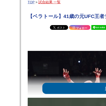
試合結果 一覧
TOP
>
【ベラトール】41歳の元UFC王
フォロー