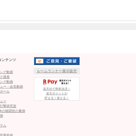
Mute
コンテンツ
ルームランナー展示販売
ング動画
ク講座
（上）
ング動画
ュー・会見動画
楽天IDで簡単決済！
ガール
楽天ポイントが
トヘビー級王者）
貯まる！使える！
ュー
ク
打撃研究室
Kの格闘技の裏側
側
果たした大ベテラン同士の一
ラム
技最前線