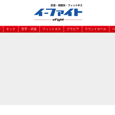
グ
キック
空手・武道
フィットネス
グラビア
ラウンドガール