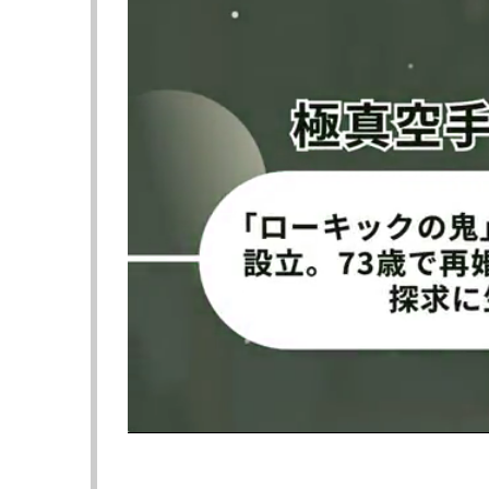
一本勝ちで有終の美を飾った元UFCヘビー級王者ティト・オ
Bellator MMA
「Bellator 170 －SONNEN VS. ORTIZ－」
2017年1月21日（土・現地時間）アメリカ