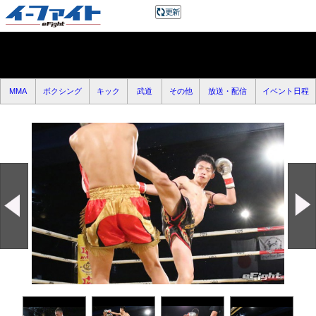
MMA
ボクシング
キック
武道
その他
放送・配信
イベント日程