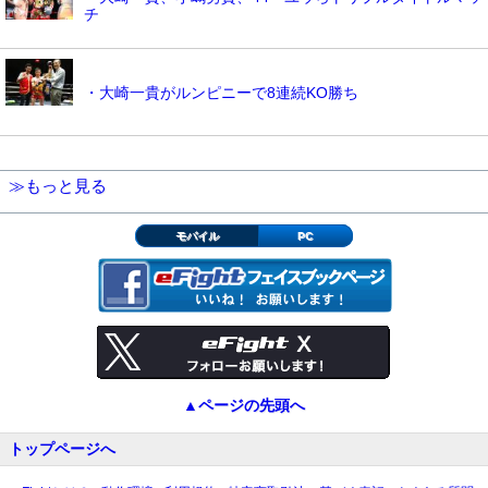
チ
・大崎一貴がルンピニーで8連続KO勝ち
≫もっと見る
モバイル
PC
▲ページの先頭へ
トップページへ