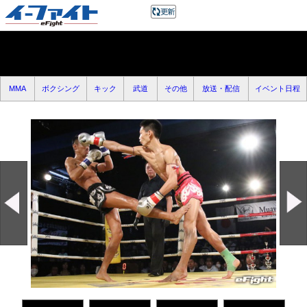
MMA
ボクシング
キック
武道
その他
放送・配信
イベント日程