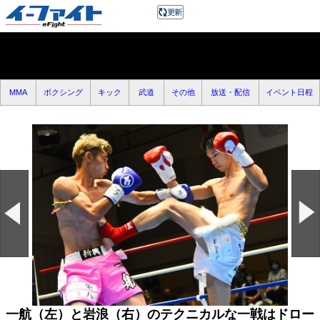
MMA
ボクシング
キック
武道
その他
放送・配信
イベント日程
一航（左）と岩浪（右）のテクニカルな一戦はドロー