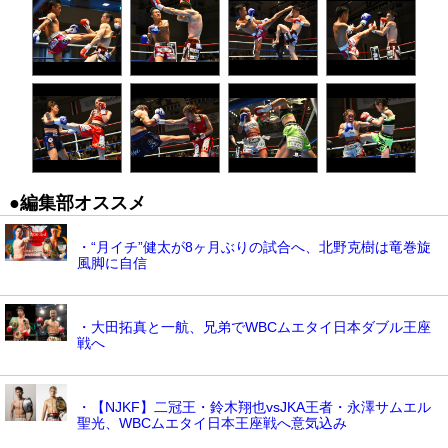
●編集部オススメ
・“月イチ”健太が8ヶ月ぶりの試合へ、北野克樹は竜巻旋
風脚に自信
・大田拓真と一航、兄弟でWBCムエタイ日本ダブル王座
戦へ
・【NJKF】二冠王・鈴木翔也vsJKA王者・永澤サムエル
聖光、WBCムエタイ日本王座戦へ意気込み