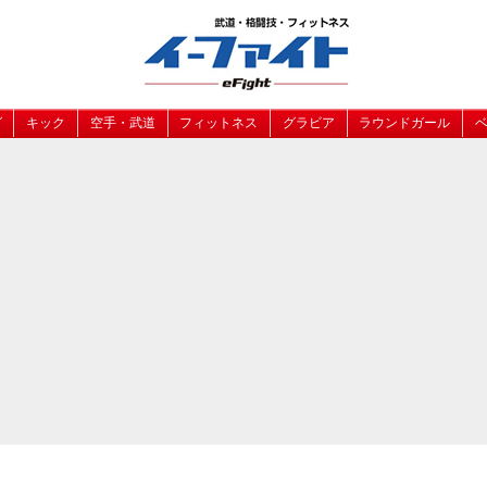
グ
キック
空手・武道
フィットネス
グラビア
ラウンドガール