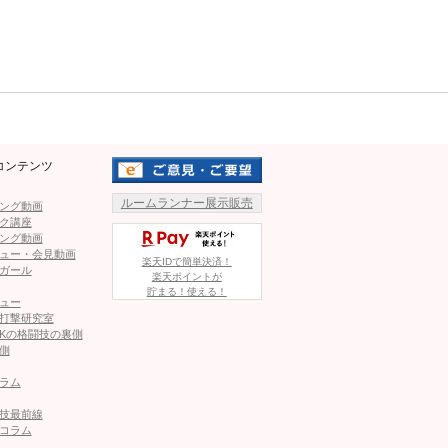
tPass
pic.twitter.com/HAxhJK99tY
Mute
y 25, 2024
コンテンツ
1
2
ルームランナー展示販売
ング動画
ク講座
ページへ
次のページへ ≫
ング動画
ュー・会見動画
楽天IDで簡単決済！
ガール
楽天ポイントが
貯まる！使える！
ュー
打撃研究室
Kの格闘技の裏側
側
ェンド娘”、アゴを打ち抜くド派手KO勝利！相手は千鳥足ダウ
ラム
技最前線
コラム