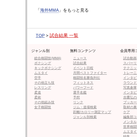
Watch
#CW172
live on
@UFCFigh
「
海外MMA
」をもっと見る
— Cage Warriors (@CageWarriors)
Ma
試合結果 一覧
TOP
>
◀︎このフォト＆動画の記事にもどる
ジャンル別
無料コンテンツ
会員専用
総合格闘技(MMA)
ニュース
試合動画
ボクシング
試合結果
スパーリ
キックボクシング
イベント日程
テクニッ
≪ 前の
ムエタイ
月間ベストファイター
トレーニ
空手
格闘技名勝負列伝
インタビ
その他立ち技
フィットネス
ラウンド
フォロー
レスリング
パワーフード
写真倉庫
柔道
選手名鑑
インタビ
柔術
予想
吉鷹弘の
●編集部オススメ
その他組み技
リンク
ブッカー
女子格闘技
ジム・道場検索
取材の裏
距離/カロリー測定マップ
ケア
・【フォト＆動画】“元UFCレジ
ジャンル別検索
編集部コ
ン
メンタル
世界格闘
ムエタイ
特集