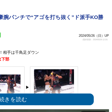
、豪腕パンチで“アゴを打ち抜く”ド派手KO勝
2024/05/26（日）UP
（最終更新：2024/05/26 12:19）
！相手は千鳥足ダウン
は下部
フラフラ＠
トドメの左フックが爆発！＠