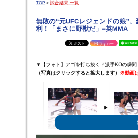
試合結果 一覧
TOP
>
無敗の“元UFCレジェンドの娘”
利！「まさに野獣だ」=英MMA
フォロー
▼【フォト】アゴを打ち抜くド派手KOの瞬間
（写真はクリックすると拡大します）
※動画
ケネディの右カウンター！＠
相手は千鳥足で