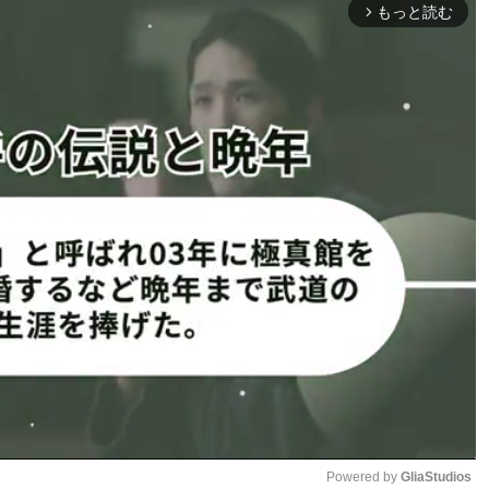
もっと読む
り
cagewarriorsより
arrow_forward_ios
利を喜ぶ＠
動画はページ下部（
▶︎表示されな
り
い場合はこちら
）
抜くド派手KO勝利！相手は千鳥足ダウン
KO in the final round of her fight.
e of the biggest prospects in MMA
Powered by 
GliaStudios