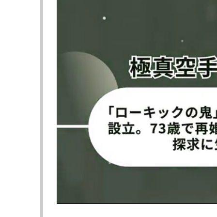
cagewarriorsより
cagewarriorsよ
劇的なKO劇のケネディ＠
父親イアンと勝
cagewarriorsより
cagewarriorsよ
【動画】“元UFCレジェンド娘”、アゴを打ち
Kennedy Freeman with a sensational 
Unreal grit and determination from on