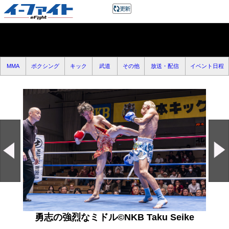
MMA
ボクシング
キック
武道
その他
放送・配信
イベント日程
勇志の強烈なミドル©NKB Taku Seike